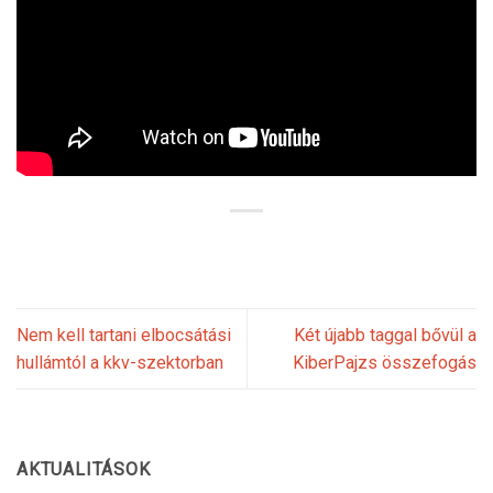
Nem kell tartani elbocsátási
Két újabb taggal bővül a
hullámtól a kkv-szektorban
KiberPajzs összefogás
AKTUALITÁSOK