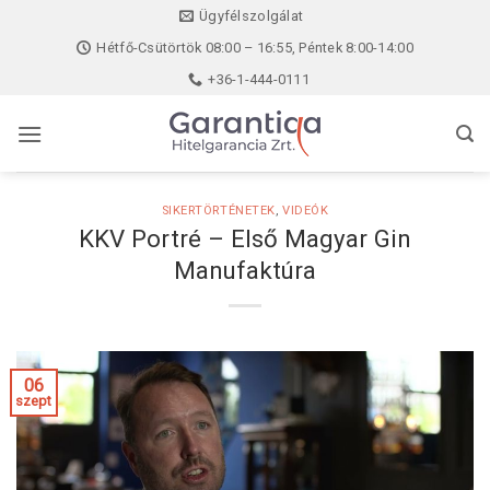
Skip
Ügyfélszolgálat
to
Hétfő-Csütörtök 08:00 – 16:55, Péntek 8:00-14:00
content
+36-1-444-0111
SIKERTÖRTÉNETEK
,
VIDEÓK
KKV Portré – Első Magyar Gin
Manufaktúra
06
szept