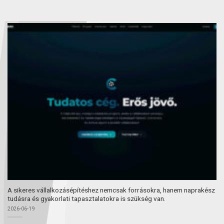
A sikeres vállalkozásépítéshez nemcsak forrásokra, hanem naprakész
tudásra és gyakorlati tapasztalatokra is szükség van.
2026-06-19