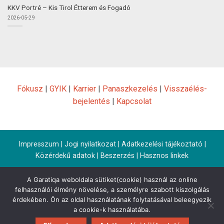
KKV Portré – Kis Tirol Étterem és Fogadó
2026-05-29
Fókusz
|
GYIK
|
Karrier
|
Panaszkezelés
|
Visszaélés-
bejelentés
|
Kapcsolat
Impresszum
|
Jogi nyilatkozat
|
Adatkezelési tájékoztató
|
Közérdekű adatok
|
Beszerzés
|
Hasznos linkek
A Garatiqa weboldala sütiket(cookie) használ az online
felhasználói élmény növelése, a személyre szabott kiszolgálás
érdekében. Ön az oldal használatának folytatásával beleegyezik
a cookie-k használatába.