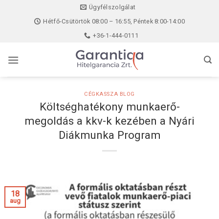
Skip
Ügyfélszolgálat
to
Hétfő-Csütörtök 08:00 – 16:55, Péntek 8:00-14:00
content
+36-1-444-0111
CÉGKASSZA BLOG
Költséghatékony munkaerő-
megoldás a kkv-k kezében a Nyári
Diákmunka Program
18
aug