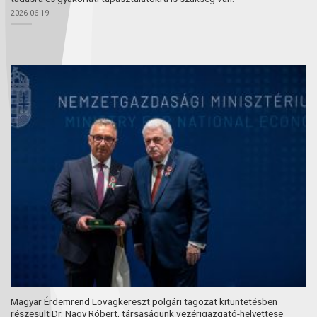
2026-06-19
Magyar Érdemrend Lovagkereszt polgári tagozat kitüntetésben
részesült Dr. Nagy Róbert, társaságunk vezérigazgató-helyettese