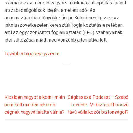
számára ez a megoldás gyors munkaerő-utánpótlást jelent
a szabadságolások idején, emellett adó- és
adminisztrációs előnyökkel is jár. Különösen igaz ez az
iskolaszövetkezeten keresztüli foglalkoztatás esetében,
ami az egyszerűsített foglalkoztatás (EFO) szabályainak
idei változásai miatt még vonzóbb alternatíva lett.
Tovább a blogbejegyzésre
Kicsiben nagyot alkotni: miért
Cégkassza Podcast – Szabó
nem kell minden sikeres
Levente: Mi biztosít hosszú
cégnek nagyvállalattá válnia?
távú vállalkozói biztonságot?