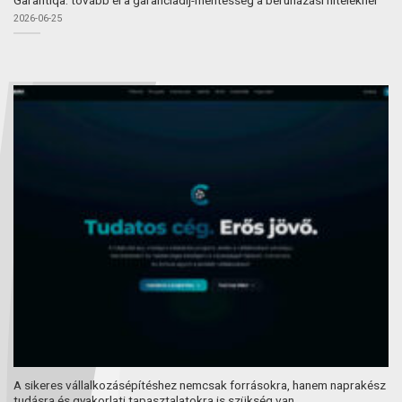
Garantiqa: tovább él a garanciadíj-mentesség a beruházási hiteleknél
2026-06-25
A sikeres vállalkozásépítéshez nemcsak forrásokra, hanem naprakész
tudásra és gyakorlati tapasztalatokra is szükség van.