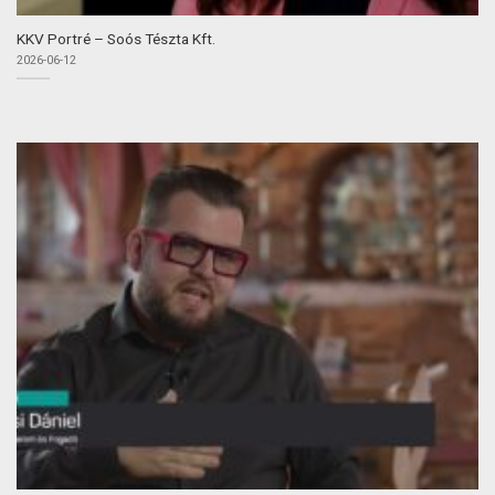
KKV Portré – Soós Tészta Kft.
2026-06-12