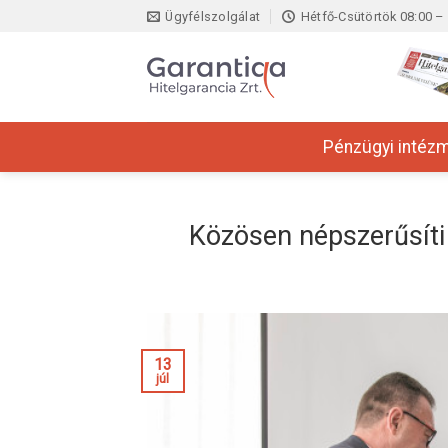
Skip
Ügyfélszolgálat
Hétfő-Csütörtök 08:00 – 
to
content
Pénzügyi intéz
Közösen népszerűsíti 
13
júl