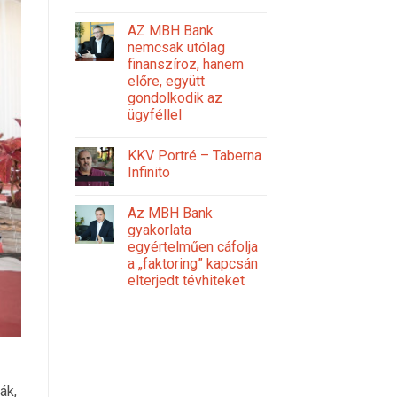
AZ MBH Bank
nemcsak utólag
finanszíroz, hanem
előre, együtt
gondolkodik az
ügyféllel
KKV Portré – Taberna
Infinito
Az MBH Bank
gyakorlata
egyértelműen cáfolja
a „faktoring” kapcsán
elterjedt tévhiteket
ák,