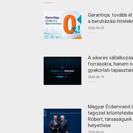
Garantiqa: tovább é
a beruházási hitelek
2026-06-25
A sikeres vállalkoz
forrásokra, hanem n
gyakorlati tapasztal
2026-06-19
Magyar Érdemrend L
tagozat kitüntetésbe
Róbert, társaságunk
helyettese
2026-03-16