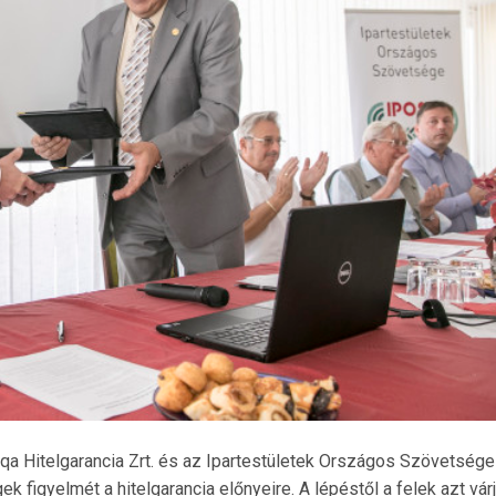
qa Hitelgarancia Zrt. és az Ipartestületek Országos Szövetsége
k figyelmét a hitelgarancia előnyeire. A lépéstől a felek azt várj