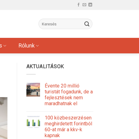
s
Rólunk
AKTUALITÁSOK
Évente 20 millió
turistát fogadunk, de a
fejlesztések nem
maradhatnak el
100 közbeszerzésen
meghirdetett forintból
60-at már a kkv-k
kapnak