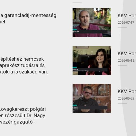
l a garanciadíj-mentesség
KKV Port
nél
2026-07-17
KKV Por
ásépítéshez nemcsak
2026-06-12
aprakész tudásra és
atokra is szükség van.
KKV Por
2026-05-29
ovagkereszt polgári
n részesült Dr. Nagy
 vezérigazgató-