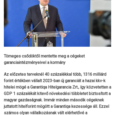
Tömeges csődöktől mentette meg a cégeket
garanciaintézményeivel a kormány
Az előzetes terveknél 40 százalékkal több, 1316 milliárd
forint értékben vállalt 2023-ban új garanciát a hazai kkv-k
hitelei mögé a Garantiqa Hitelgarancia Zrt., így közvetetten a
GDP 1 százalékát kitevő növekedési többletet biztosított a
magyar gazdaságnak. Immár minden második cégeknek
juttatott hitelforint mögött a Garantiqa kezessége áll. Ezzel
számos olyan vállalkozásnak vált elérhetővé a