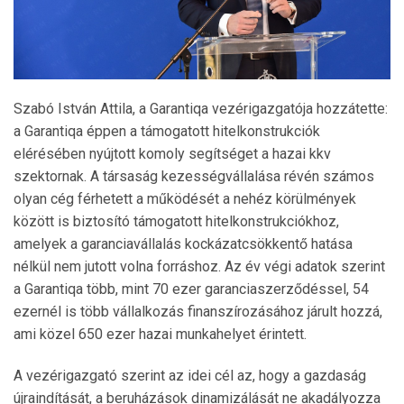
Szabó István Attila, a Garantiqa vezérigazgatója hozzátette:
a Garantiqa éppen a támogatott hitelkonstrukciók
elérésében nyújtott komoly segítséget a hazai kkv
szektornak. A társaság kezességvállalása révén számos
olyan cég férhetett a működését a nehéz körülmények
között is biztosító támogatott hitelkonstrukciókhoz,
amelyek a garanciavállalás kockázatcsökkentő hatása
nélkül nem jutott volna forráshoz. Az év végi adatok szerint
a Garantiqa több, mint 70 ezer garanciaszerződéssel, 54
ezernél is több vállalkozás finanszírozásához járult hozzá,
ami közel 650 ezer hazai munkahelyet érintett.
A vezérigazgató szerint az idei cél az, hogy a gazdaság
újraindítását, a beruházások dinamizálását ne akadályozza