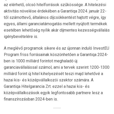
az elérhető, olcsó hitelforrások szűkössége. A hitelezési
aktivitás növelése érdekében a Garantiqa 2024. január 22-
től számottevő, általános díjcsökkentést hajtott végre, így
egyes, állami garanciatámogatás mellett nyújtott termékek
esetében lehetőség nyílik akár díjmentes kezességvállalás
igénybevételére is.
A meglévő programok sikere és az újonnan induló InvestEU
Program friss forrásainak köszönhetően a Garantiqa 2024-
ben is 1000 milliárd forintot meghaladó új
garanciavállalással számol, ami a tervek szerint 1200-1300
milliárd forint új hitel kihelyezését teszi majd lehetővé a
hazai kis- és középvállalkozói szektor számára. A
Garantiqa Hitelgarancia Zrt. ezzel a hazai kis- és
középvállalkozások egyik legfontosabb partnere lesz a
finanszírozásban 2024-ben is.