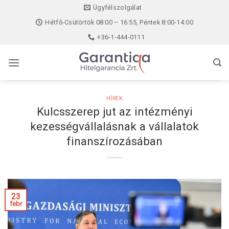
Skip
Ügyfélszolgálat
to
Hétfő-Csütörtök 08:00 – 16:55, Péntek 8:00-14:00
content
+36-1-444-0111
HÍREK
Kulcsszerep jut az intézményi
kezességvállalásnak a vállalatok
finanszírozásában
23
febr