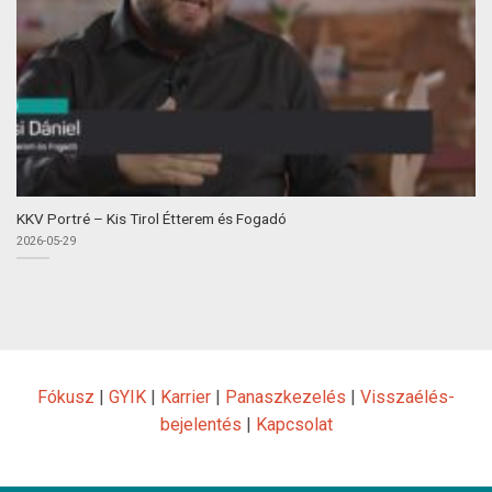
KKV Portré – Kis Tirol Étterem és Fogadó
2026-05-29
Fókusz
|
GYIK
|
Karrier
|
Panaszkezelés
|
Visszaélés-
bejelentés
|
Kapcsolat