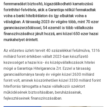
fennmaradást biztosító, kigazdálkodható kamatozású
forinthitel-felvétele, akik a Garantiqa nélkül fennakadtak
volna a banki hitelbírálaton és így elbuktak volna a
válságban. A társaság 2023 év végére több, mint 70 ezer
garanciaszerződéssel, 54 ezernél is több vállalkozás
finanszírozásához járult hozzá, ami közel 650 ezer hazai
munkahelyet érintett.
Az előzetes üzleti tervét 40 százalékkal felülmúlva, 1316
milliárd forint értékben vállalt 2023-ban készfizető
kezességet a hazai kis- és középvállalkozások hitelei
mögé a Garantiqa Hitelgarancia Zrt. Ezzel a társaság
garanciaállománya tavaly év végén közel 2630 milliárd
forint volt, aminek köszönhetően közel 3330 milliárd forint
hitelforrás támogatta a hazai vállalkozói szektort
működésének biztosításában, beruházásainak,
fejlesztéseinek finanszírozásában.