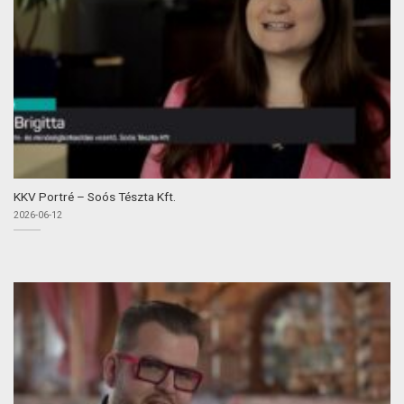
KKV Portré – Soós Tészta Kft.
2026-06-12