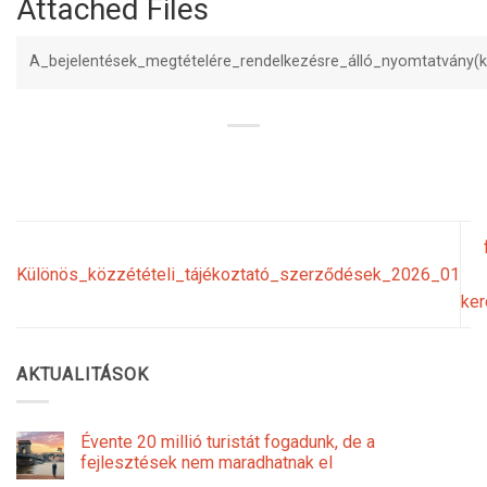
Attached Files
A_bejelentések_megtételére_rendelkezésre_álló_nyomtatvány(k
Különös_közzétételi_tájékoztató_szerződések_2026_01
ke
AKTUALITÁSOK
Évente 20 millió turistát fogadunk, de a
fejlesztések nem maradhatnak el