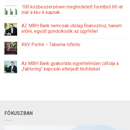
100 közbeszerzésen meghirdetett forintból 60-at
már a kkv-k kapnak
AZ MBH Bank nemcsak utólag finanszíroz, hanem
előre, együtt gondolkodik az ügyféllel
KKV Portré – Taberna Infinito
Az MBH Bank gyakorlata egyértelműen cáfolja a
„faktoring” kapcsán elterjedt tévhiteket
FÓKUSZBAN