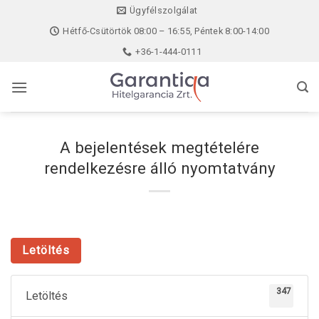
Skip
Ügyfélszolgálat
to
Hétfő-Csütörtök 08:00 – 16:55, Péntek 8:00-14:00
content
+36-1-444-0111
A bejelentések megtételére
rendelkezésre álló nyomtatvány
Letöltés
347
Letöltés