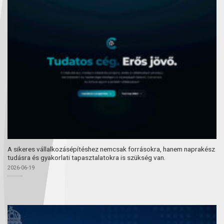
A sikeres vállalkozásépítéshez nemcsak forrásokra, hanem naprakész
tudásra és gyakorlati tapasztalatokra is szükség van.
2026-06-19