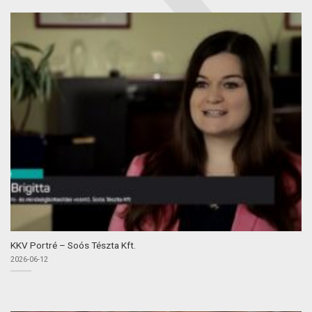
KKV Portré – Soós Tészta Kft.
2026-06-12