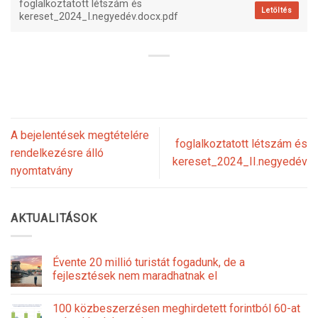
foglalkoztatott létszám és
Letöltés
kereset_2024_I.negyedév.docx.pdf
A bejelentések megtételére
foglalkoztatott létszám és
rendelkezésre álló
kereset_2024_II.negyedév
nyomtatvány
AKTUALITÁSOK
Évente 20 millió turistát fogadunk, de a
fejlesztések nem maradhatnak el
100 közbeszerzésen meghirdetett forintból 60-at