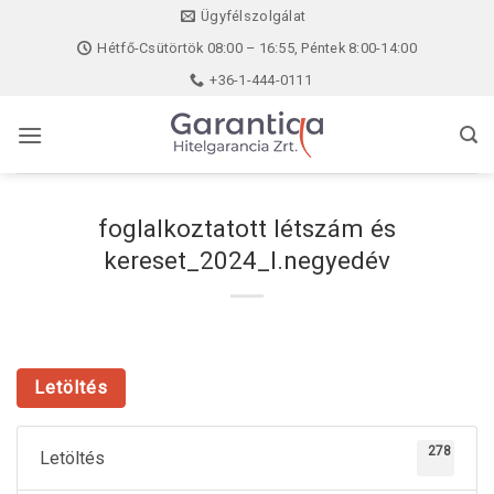
Skip
Ügyfélszolgálat
to
Hétfő-Csütörtök 08:00 – 16:55, Péntek 8:00-14:00
content
+36-1-444-0111
foglalkoztatott létszám és
kereset_2024_I.negyedév
Letöltés
278
Letöltés