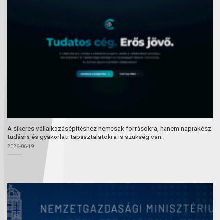
A sikeres vállalkozásépítéshez nemcsak forrásokra, hanem naprakész
tudásra és gyakorlati tapasztalatokra is szükség van.
2026-06-19