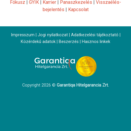
Fókusz
|
GYIK
|
Karrier
|
Panaszkezelés
|
Visszaélés-
bejelentés
|
Kapcsolat
Impresszum
|
Jogi nyilatkozat
|
Adatkezelési tájékoztató
|
Közérdekű adatok
|
Beszerzés
|
Hasznos linkek
Copyright 2026 ©
Garantiqa Hitelgarancia Zrt.