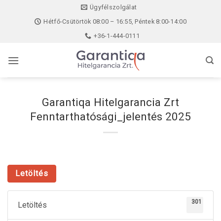
Skip
Ügyfélszolgálat
to
Hétfő-Csütörtök 08:00 – 16:55, Péntek 8:00-14:00
content
+36-1-444-0111
Garantiqa Hitelgarancia Zrt
Fenntarthatósági_jelentés 2025
Letöltés
301
Letöltés