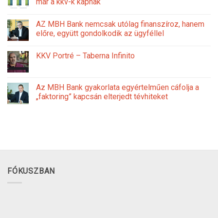
már a kkv-k kapnak
AZ MBH Bank nemcsak utólag finanszíroz, hanem
előre, együtt gondolkodik az ügyféllel
KKV Portré – Taberna Infinito
Az MBH Bank gyakorlata egyértelműen cáfolja a
„faktoring” kapcsán elterjedt tévhiteket
FÓKUSZBAN