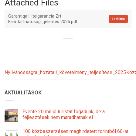
Attached Files
Garantiqa Hitelgarancia Zrt
Letöltés
Fenntarthatósági_jelentés 2025.pdf
Nyilvánosságra_hozatali_követelmény_teljesítése_2025
Köz
AKTUALITÁSOK
Évente 20 millió turistát fogadunk, de a
fejlesztések nem maradhatnak el
100 közbeszerzésen meghirdetett forintból 60-at