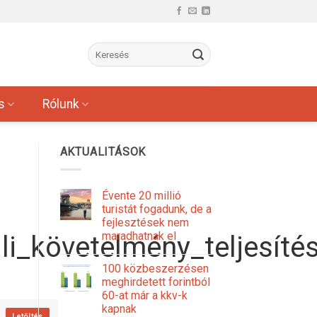
s
Rólunk
AKTUALITÁSOK
Évente 20 millió
turistát fogadunk, de a
fejlesztések nem
maradhatnak el
li_követelmény_teljesíté
100 közbeszerzésen
meghirdetett forintból
60-at már a kkv-k
kapnak
Letöltés