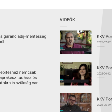
VIDEÓK
l a garanciadíj-mentesség
KKV Port
nél
2026-07-17
KKV Por
ásépítéshez nemcsak
2026-06-12
aprakész tudásra és
atokra is szükség van.
KKV Por
2026-05-29