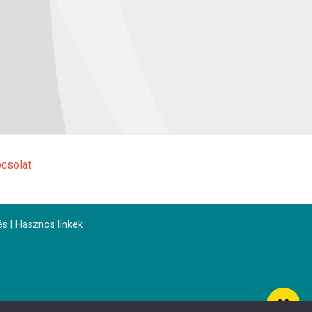
csolat
és
|
Hasznos linkek