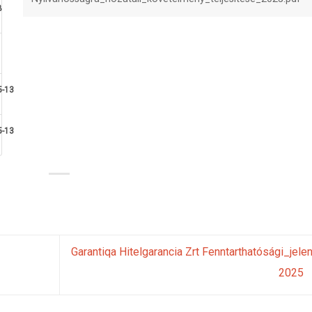
B
5-13
5-13
Garantiqa Hitelgarancia Zrt Fenntarthatósági_jele
2025