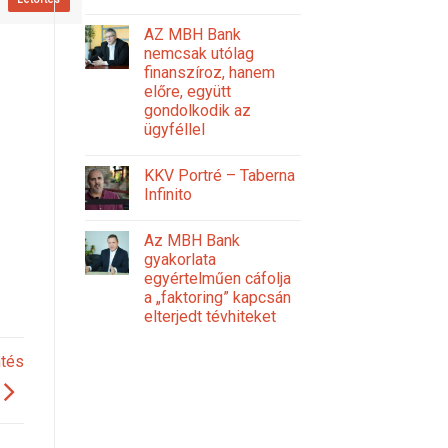
AZ MBH Bank
nemcsak utólag
finanszíroz, hanem
előre, együtt
gondolkodik az
ügyféllel
KKV Portré – Taberna
Infinito
Az MBH Bank
gyakorlata
egyértelműen cáfolja
a „faktoring” kapcsán
elterjedt tévhiteket
ntés