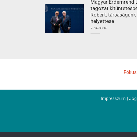
Magyar Érdemrend L
tagozat kitüntetésbe
Róbert, társaságunk
helyettese
2026-03-16
Fókus
Impresszum
|
Jogi