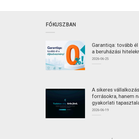
FÓKUSZBAN
Garantiqa: tovább é
a beruházási hitelek
2026-06-25
A sikeres vállalkoz
forrásokra, hanem n
gyakorlati tapasztal
2026-06-19