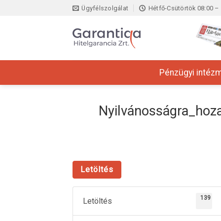
Skip
Ügyfélszolgálat
Hétfő-Csütörtök 08:00 – 
to
content
Pénzügyi intéz
Nyilvánosságra_hoza
Letöltés
139
Letöltés