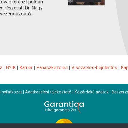
ovagkereszt polgári
n részesült Dr. Nagy
 vezérigazgató-
z
|
GYIK
|
Karrier
|
Panaszkezelés
|
Visszaélés-bejelentés
|
Kap
 nyilatkozat
|
Adatkezelési tájékoztató
|
Közérdekű adatok
|
Beszerz