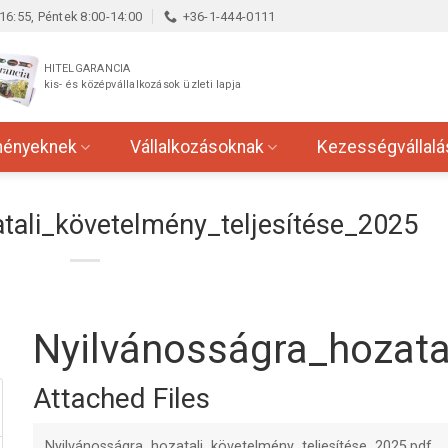
16:55, Péntek 8:00-14:00
+36-1-444-0111
HITELGARANCIA
kis- és középvállalkozások üzleti lapja
ményeknek
Vállalkozásoknak
Kezességvállalá
tali_követelmény_teljesítése_2025
Nyilvánosságra_hozata
Attached Files
Nyilvánosságra_hozatali_követelmény_teljesítése_2025.pdf