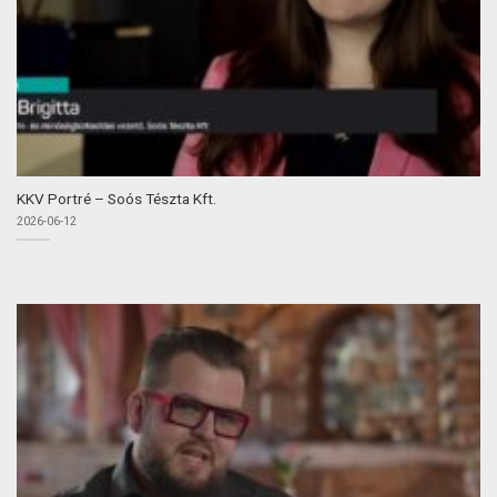
KKV Portré – Soós Tészta Kft.
2026-06-12