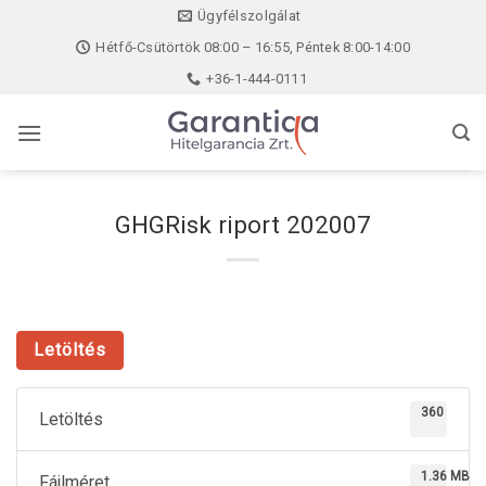
Skip
Ügyfélszolgálat
to
Hétfő-Csütörtök 08:00 – 16:55, Péntek 8:00-14:00
content
+36-1-444-0111
GHGRisk riport 202007
Letöltés
360
Letöltés
1.36 MB
Fájlméret