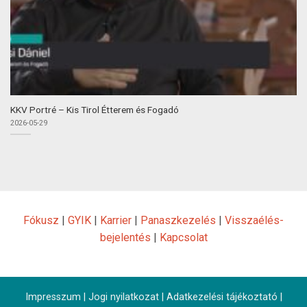
KKV Portré – Kis Tirol Étterem és Fogadó
2026-05-29
Fókusz
|
GYIK
|
Karrier
|
Panaszkezelés
|
Visszaélés-
bejelentés
|
Kapcsolat
Impresszum
|
Jogi nyilatkozat
|
Adatkezelési tájékoztató
|