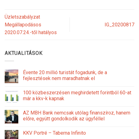
Üzletszabályzat
Megállapodásos
IG_20200817
2020.07.24.-től hatályos
AKTUALITÁSOK
Évente 20 millió turistát fogadunk, de a
fejlesztések nem maradhatnak el
100 közbeszerzésen meghirdetett forintból 60-at
már a kkv-k kapnak
AZ MBH Bank nemcsak utólag finanszíroz, hanem
előre, együtt gondolkodik az ügyféllel
KKV Portré – Taberna Infinito