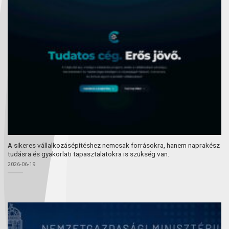
A sikeres vállalkozásépítéshez nemcsak forrásokra, hanem naprakész
tudásra és gyakorlati tapasztalatokra is szükség van.
2026-06-19