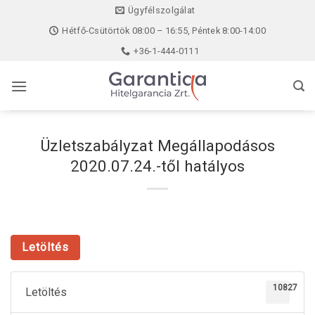
Skip
Ügyfélszolgálat
to
Hétfő-Csütörtök 08:00 – 16:55, Péntek 8:00-14:00
content
+36-1-444-0111
Üzletszabályzat Megállapodásos
2020.07.24.-től hatályos
Letöltés
10827
Letöltés