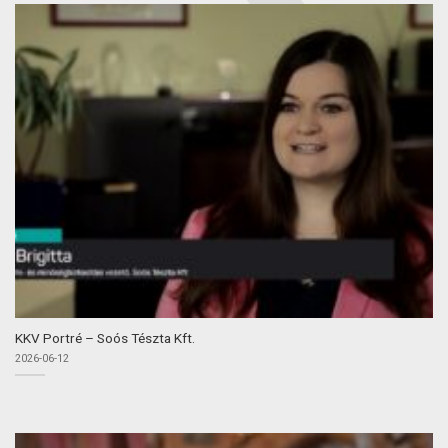
KKV Portré – Soós Tészta Kft.
2026-06-12