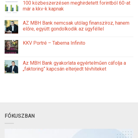
100 közbeszerzésen meghirdetett forintból 60-at
már a kkv-k kapnak
AZ MBH Bank nemcsak utólag finanszíroz, hanem
előre, együtt gondolkodik az ügyféllel
KKV Portré – Taberna Infinito
Az MBH Bank gyakorlata egyértelműen cáfolja a
„faktoring” kapcsán elterjedt tévhiteket
FÓKUSZBAN