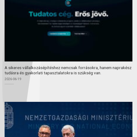
A sikeres vállalkozásépítéshez nemcsak forrásokra, hanem naprakész
tudásra és gyakorlati tapasztalatokra is szükség van.
2026-06-19