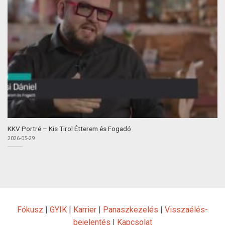
KKV Portré – Kis Tirol Étterem és Fogadó
2026-05-29
Fókusz
|
GYIK
|
Karrier
|
Panaszkezelés
|
Visszaélés-
bejelentés
|
Kapcsolat