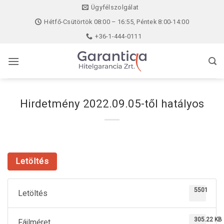
Skip
Ügyfélszolgálat
to
Hétfő-Csütörtök 08:00 – 16:55, Péntek 8:00-14:00
content
+36-1-444-0111
Hirdetmény 2022.09.05-től hatályos
Letöltés
5501
Letöltés
305.22 KB
Fájlméret