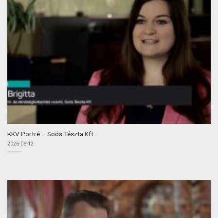
KKV Portré – Soós Tészta Kft.
2026-06-12