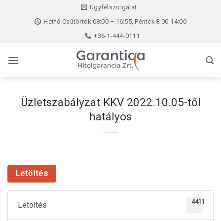
Skip
Ügyfélszolgálat
to
Hétfő-Csütörtök 08:00 – 16:55, Péntek 8:00-14:00
content
+36-1-444-0111
Üzletszabályzat KKV 2022.10.05-től
hatályos
Letöltés
4411
Letöltés