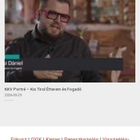
KKV Portré – Kis Tirol Étterem és Fogadó
2026-05-29
Fókusz
|
GYIK
|
Karrier
|
Panaszkezelés
|
Visszaélés-