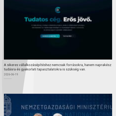
A sikeres vállalkozásépítéshez nemcsak forrásokra, hanem naprakész
tudásra és gyakorlati tapasztalatokra is szükség van.
2026-06-19