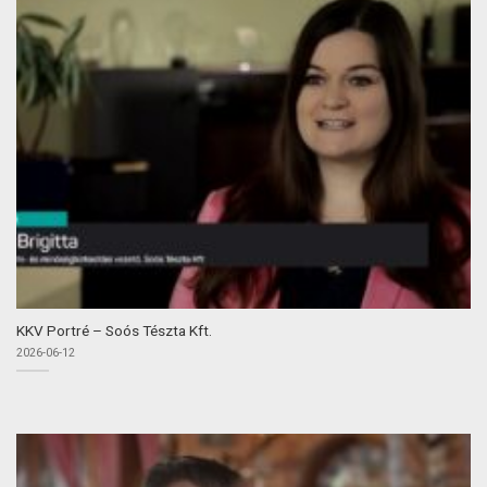
KKV Portré – Soós Tészta Kft.
2026-06-12