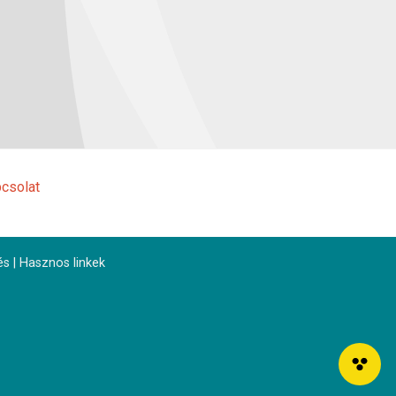
csolat
és
|
Hasznos linkek