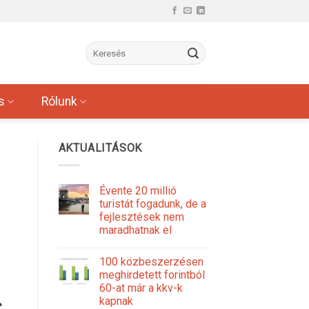
s
Rólunk
AKTUALITÁSOK
Évente 20 millió
turistát fogadunk, de a
fejlesztések nem
maradhatnak el
100 közbeszerzésen
meghirdetett forintból
60-at már a kkv-k
s
kapnak