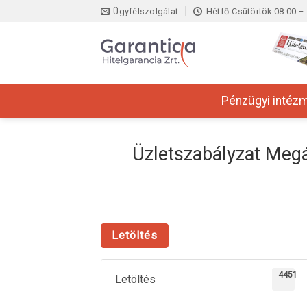
Skip
Ügyfélszolgálat
Hétfő-Csütörtök 08:00 – 
to
content
Pénzügyi intéz
Üzletszabályzat Megá
Letöltés
4451
Letöltés