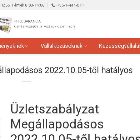
16:55, Péntek 8:00-14:00
+36-1-444-0111
HITELGARANCIA
kis- és középvállalkozások üzleti lapja
ményeknek
Vállalkozásoknak
Kezességvállalá
llapodásos 2022.10.05-től hatályos
Üzletszabályzat
Megállapodásos
2022.10.05-től hatályo