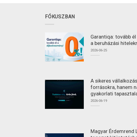
FÓKUSZBAN
Garantiqa: tovább é
a beruházási hitelek
2026-06-25
A sikeres vállalkoz
forrásokra, hanem n
gyakorlati tapasztal
2026-06-19
Magyar Érdemrend L