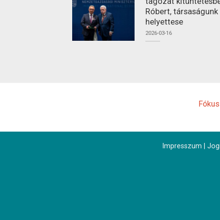
tagozat kitüntetésbe
Róbert, társaságunk
helyettese
2026-03-16
Fókus
Impresszum
|
Jogi