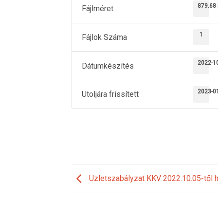
879.68
Fájlméret
1
Fájlok Száma
2022-1
Dátumkészítés
2023-0
Utoljára frissített
Üzletszabályzat KKV 2022.10.05-től h