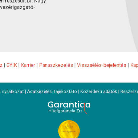
n részesült Dr. Nagy
 vezérigazgató-
z
|
GYIK
|
Karrier
|
Panaszkezelés
|
Visszaélés-bejelentés
|
Kap
 nyilatkozat
|
Adatkezelési tájékoztató
|
Közérdekű adatok
|
Beszerz