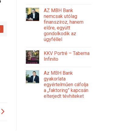
AZ MBH Bank
nemcsak utólag
finanszíroz, hanem
előre, együtt
s
gondolkodik az
ügyféllel
KKV Portré – Taberna
Infinito
Az MBH Bank
gyakorlata
egyértelműen cáfolja
a „faktoring” kapcsán
elterjedt tévhiteket