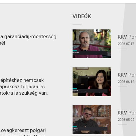
VIDEÓK
l a garanciadíj-mentesség
KKV Port
nél
2026-07-17
KKV Por
ásépítéshez nemcsak
2026-06-12
aprakész tudásra és
atokra is szükség van.
KKV Por
2026-05-29
ovagkereszt polgári