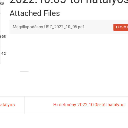
 KB
Attached Files
Megállapodásos ÜSZ_2022_10_05.pdf
Letölté
0-05
1-12
atályos
Hirdetmény 2022.10.05-től hatályos