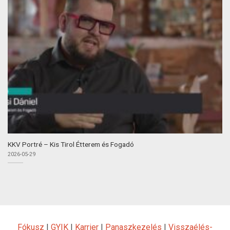
KKV Portré – Kis Tirol Étterem és Fogadó
2026-05-29
Fókusz
|
GYIK
|
Karrier
|
Panaszkezelés
|
Visszaélés-