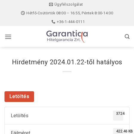
Skip
Ügyfélszolgálat
to
Hétfő-Csütörtök 08:00 – 16:55, Péntek 8:00-14:00
content
+36-1-444-0111
Hirdetmény 2024.01.22-től hatályos
Letöltés
3724
Letöltés
422.46 KB
Fájlméret