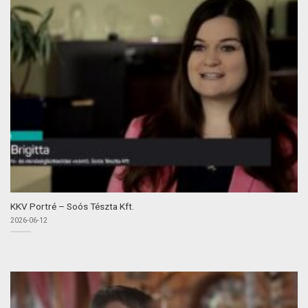
KKV Portré – Soós Tészta Kft.
2026-06-12