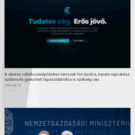
A sikeres vállalkozásépítéshez nemcsak forrásokra, hanem naprakész
tudásra és gyakorlati tapasztalatokra is szükség van.
2026-06-19