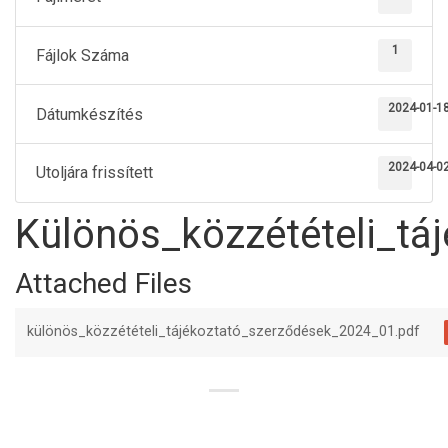
1
Fájlok Száma
2024-01-1
Dátumkészítés
2024-04-0
Utoljára frissített
Különös_közzétételi_tá
Attached Files
különös_közzétételi_tájékoztató_szerződések_2024_01.pdf