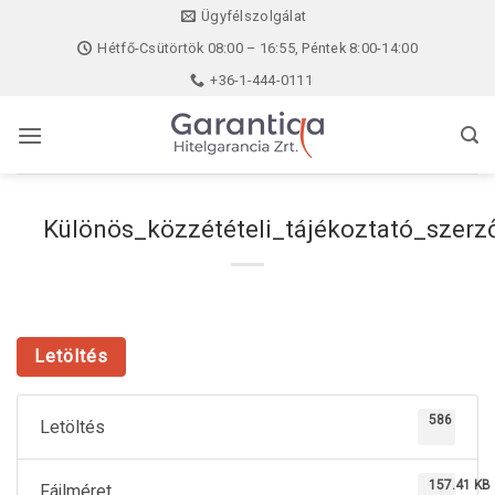
Skip
Ügyfélszolgálat
to
Hétfő-Csütörtök 08:00 – 16:55, Péntek 8:00-14:00
content
+36-1-444-0111
Különös_közzétételi_tájékoztató_szer
Letöltés
586
Letöltés
157.41 KB
Fájlméret