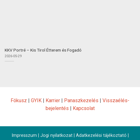
KKV Portré – Kis Tirol Étterem és Fogadó
2026-05-29
Fókusz
|
GYIK
|
Karrier
|
Panaszkezelés
|
Visszaélés-
bejelentés
|
Kapcsolat
Impresszum
|
Jogi nyilatkozat
|
Adatkezelési tájékoztató
|