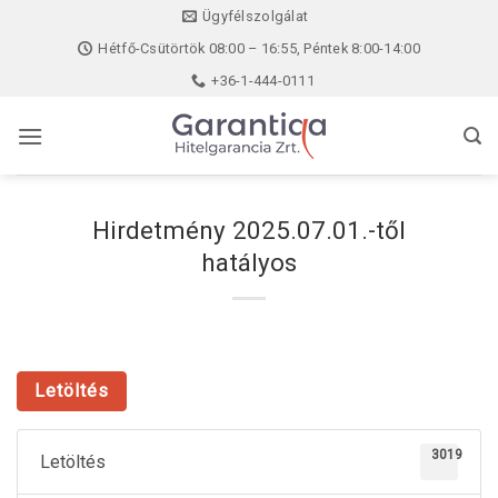
Skip
Ügyfélszolgálat
to
Hétfő-Csütörtök 08:00 – 16:55, Péntek 8:00-14:00
content
+36-1-444-0111
Hirdetmény 2025.07.01.-től
hatályos
Letöltés
3019
Letöltés