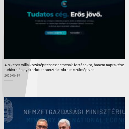
A sikeres vállalkozásépítéshez nemcsak forrásokra, hanem naprakész
tudásra és gyakorlati tapasztalatokra is szükség van.
2026-06-19