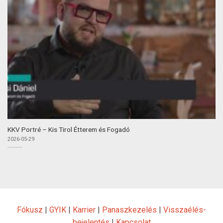
KKV Portré – Kis Tirol Étterem és Fogadó
2026-05-29
Fókusz
|
GYIK
|
Karrier
|
Panaszkezelés
|
Visszaélés-
bejelentés
|
Kapcsolat