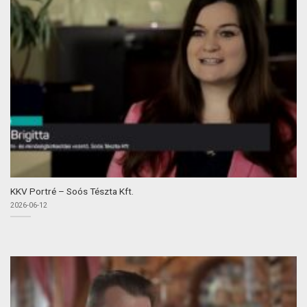
KKV Portré – Soós Tészta Kft.
2026-06-12