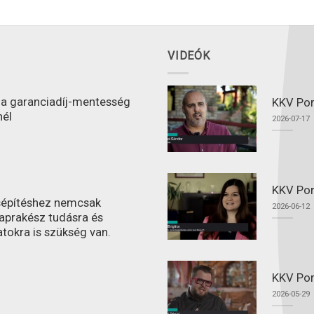
VIDEÓK
l a garanciadíj-mentesség
KKV Port
nél
2026-07-17
KKV Por
ásépítéshez nemcsak
2026-06-12
aprakész tudásra és
atokra is szükség van.
KKV Por
2026-05-29