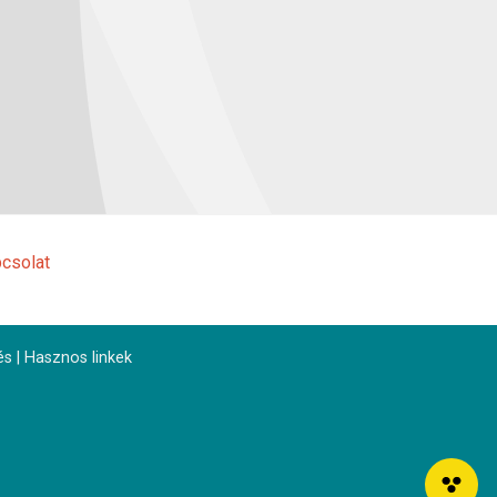
csolat
és
|
Hasznos linkek