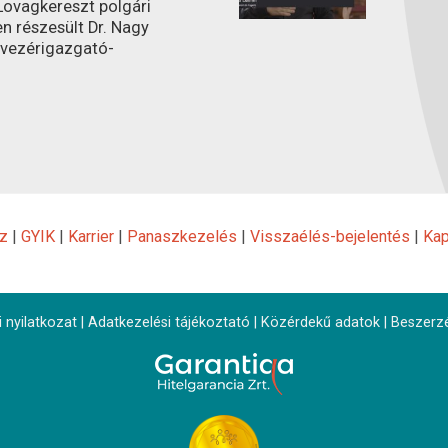
ovagkereszt polgári
n részesült Dr. Nagy
 vezérigazgató-
z
|
GYIK
|
Karrier
|
Panaszkezelés
|
Visszaélés-bejelentés
|
Kap
 nyilatkozat
|
Adatkezelési tájékoztató
|
Közérdekű adatok
|
Beszerz