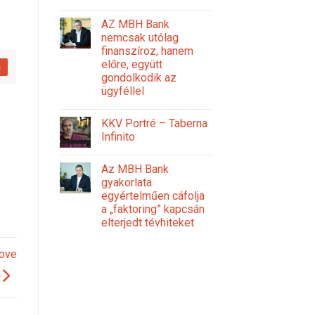
AZ MBH Bank
nemcsak utólag
finanszíroz, hanem
előre, együtt
s
gondolkodik az
ügyféllel
KKV Portré – Taberna
Infinito
Az MBH Bank
gyakorlata
egyértelműen cáfolja
a „faktoring” kapcsán
elterjedt tévhiteket
bove