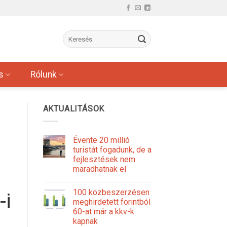
s
Rólunk
AKTUALITÁSOK
Évente 20 millió
turistát fogadunk, de a
fejlesztések nem
maradhatnak el
100 közbeszerzésen
-i
meghirdetett forintból
60-at már a kkv-k
kapnak