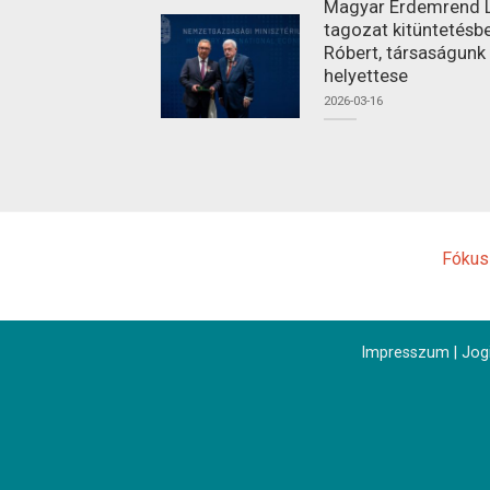
Magyar Érdemrend L
tagozat kitüntetésbe
Róbert, társaságunk
helyettese
2026-03-16
Fókus
Impresszum
|
Jogi