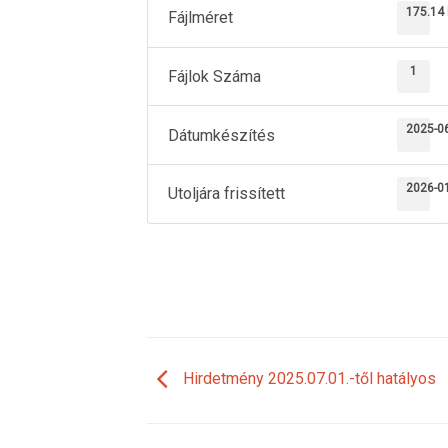
175.14
Fájlméret
1
Fájlok Száma
2025-0
Dátumkészítés
2026-0
Utoljára frissített
Hirdetmény 2025.07.01.-től hatályos