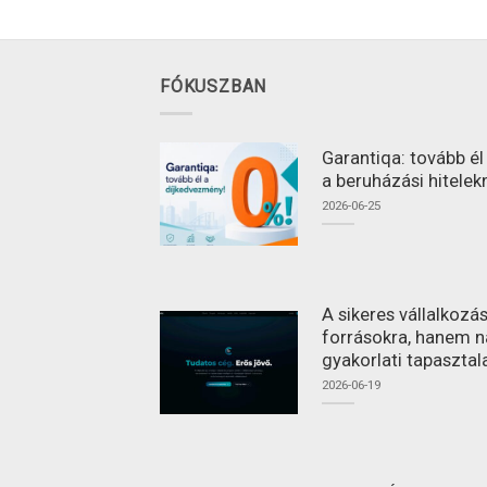
FÓKUSZBAN
Garantiqa: tovább é
a beruházási hitelek
2026-06-25
A sikeres vállalkoz
forrásokra, hanem n
gyakorlati tapasztal
2026-06-19