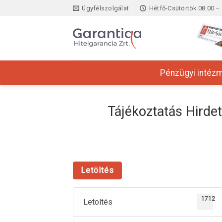
Skip
Ügyfélszolgálat
Hétfő-Csütörtök 08:00 – 
to
content
Pénzügyi intéz
Tájékoztatás Hirde
Letöltés
1712
Letöltés