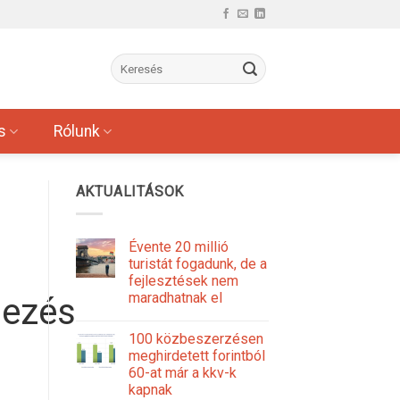
s
Rólunk
AKTUALITÁSOK
Évente 20 millió
turistát fogadunk, de a
fejlesztések nem
maradhatnak el
gezés
100 közbeszerzésen
meghirdetett forintból
60-at már a kkv-k
kapnak