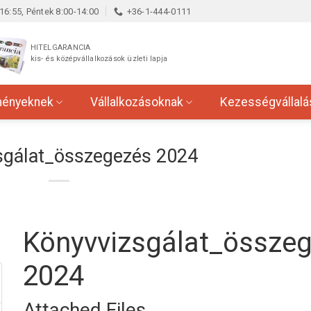
16:55, Péntek 8:00-14:00
+36-1-444-0111
HITELGARANCIA
kis- és középvállalkozások üzleti lapja
ményeknek
Vállalkozásoknak
Kezességvállalá
sgálat_összegezés 2024
Könyvvizsgálat_össze
2024
Attached Files