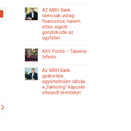
AZ MBH Bank
s
nemcsak utólag
finanszíroz, hanem
előre, együtt
gondolkodik az
ügyféllel
KKV Portré – Taberna
Infinito
Az MBH Bank
gyakorlata
egyértelműen cáfolja
a „faktoring” kapcsán
elterjedt tévhiteket