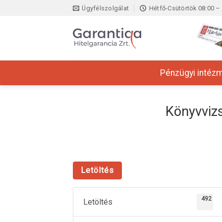
Skip
Ügyfélszolgálat
Hétfő-Csütörtök 08:00 – 
to
content
Pénzügyi intéz
Könyvviz
Letöltés
492
Letöltés