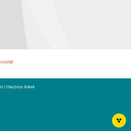
csolat
és
|
Hasznos linkek