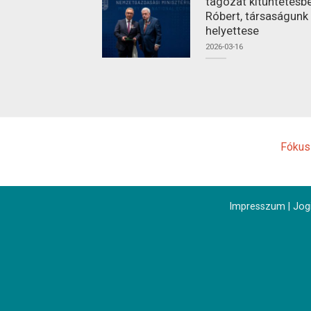
tagozat kitüntetésbe
Róbert, társaságunk
helyettese
2026-03-16
Fókus
Impresszum
|
Jogi