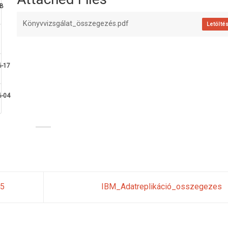
KB
Könyvvizsgálat_összegezés.pdf
Letölté
6-17
6-04
05
IBM_Adatreplikáció_osszegezes