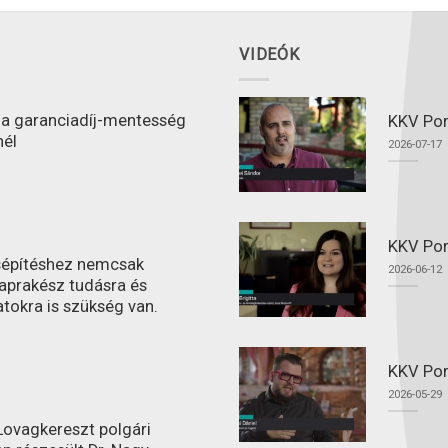
VIDEÓK
l a garanciadíj-mentesség
KKV Port
nél
2026-07-17
KKV Por
ásépítéshez nemcsak
2026-06-12
aprakész tudásra és
atokra is szükség van.
KKV Por
2026-05-29
ovagkereszt polgári