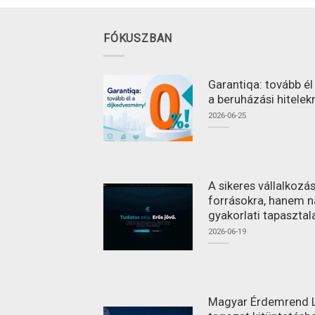
FÓKUSZBAN
Garantiqa: tovább é
a beruházási hitelek
2026-06-25
A sikeres vállalkoz
forrásokra, hanem n
gyakorlati tapasztal
2026-06-19
Magyar Érdemrend L