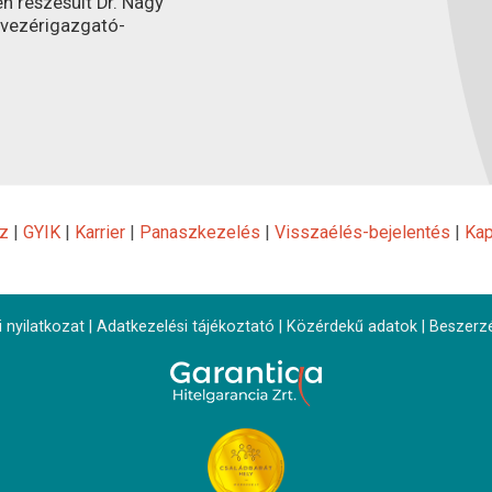
n részesült Dr. Nagy
 vezérigazgató-
z
|
GYIK
|
Karrier
|
Panaszkezelés
|
Visszaélés-bejelentés
|
Kap
 nyilatkozat
|
Adatkezelési tájékoztató
|
Közérdekű adatok
|
Beszerz