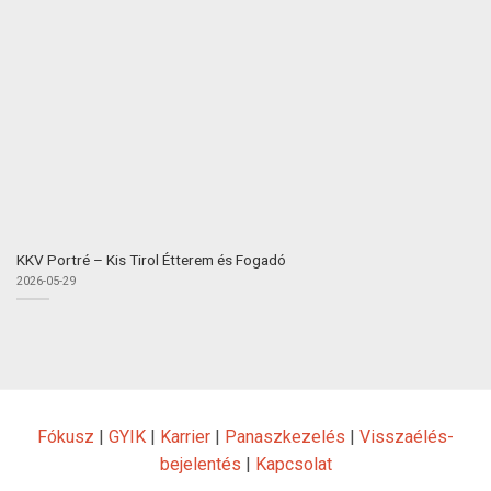
KKV Portré – Kis Tirol Étterem és Fogadó
2026-05-29
Fókusz
|
GYIK
|
Karrier
|
Panaszkezelés
|
Visszaélés-
bejelentés
|
Kapcsolat