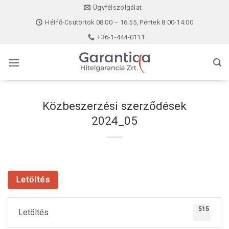
Skip
Ügyfélszolgálat
to
Hétfő-Csütörtök 08:00 – 16:55, Péntek 8:00-14:00
content
+36-1-444-0111
Közbeszerzési szerződések
2024_05
Letöltés
515
Letöltés