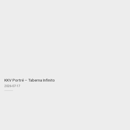
KKV Portré – Taberna Infinito
2026-07-17