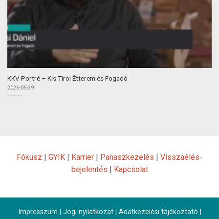
KKV Portré – Kis Tirol Étterem és Fogadó
2026-05-29
Fókusz
|
GYIK
|
Karrier
|
Panaszkezelés
|
Visszaélés-
bejelentés
|
Kapcsolat
Impresszum
|
Jogi nyilatkozat
|
Adatkezelési tájékoztató
|