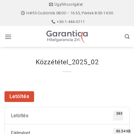
Skip
Ügyfélszolgálat
to
Hétfő-Csütörtök 08:00 – 16:55, Péntek 8:00-14:00
content
+36-1-444-0111
Közzététel_2025_02
Letöltés
383
Letöltés
86.54 KB
Fájlméret