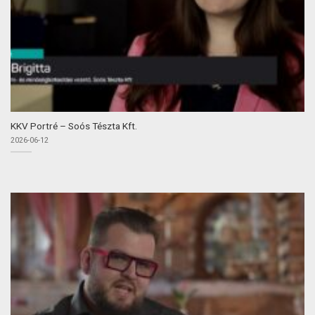
KKV Portré – Soós Tészta Kft.
2026-06-12