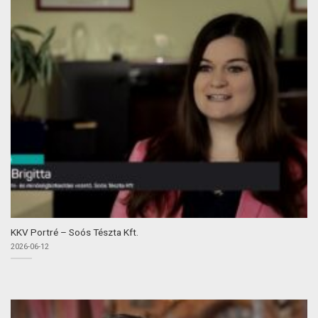
KKV Portré – Soós Tészta Kft.
2026-06-12