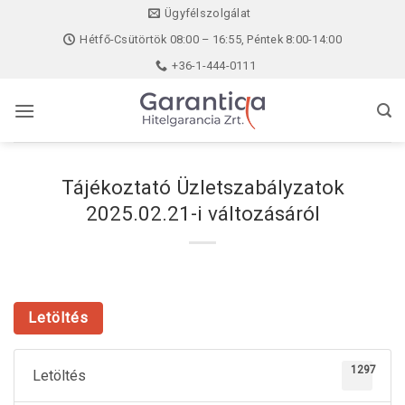
Skip
Ügyfélszolgálat
to
Hétfő-Csütörtök 08:00 – 16:55, Péntek 8:00-14:00
content
+36-1-444-0111
Tájékoztató Üzletszabályzatok
2025.02.21-i változásáról
Letöltés
1297
Letöltés