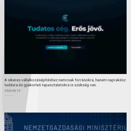
A sikeres vállalkozásépítéshez nemcsak forrásokra, hanem naprakész
tudásra és gyakorlati tapasztalatokra is szükség van.
2026-06-19