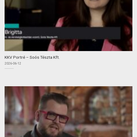
KKV Portré – Soós Tészta Kft.
2026-06-12