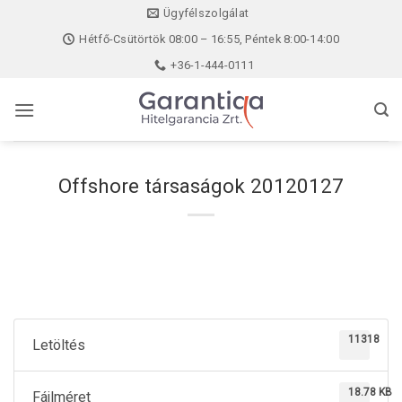
Skip
Ügyfélszolgálat
to
Hétfő-Csütörtök 08:00 – 16:55, Péntek 8:00-14:00
content
+36-1-444-0111
Offshore társaságok 20120127
11318
Letöltés
18.78 KB
Fájlméret