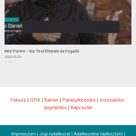
KKV Portré – Kis Tirol Étterem és Fogadó
2026-05-29
Fókusz
|
GYIK
|
Karrier
|
Panaszkezelés
|
Visszaélés-
bejelentés
|
Kapcsolat
Impresszum
|
Jogi nyilatkozat
|
Adatkezelési tájékoztató
|