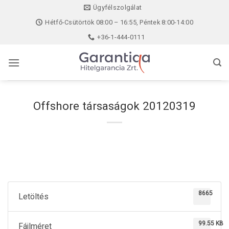
Skip
Ügyfélszolgálat
to
Hétfő-Csütörtök 08:00 – 16:55, Péntek 8:00-14:00
content
+36-1-444-0111
Offshore társaságok 20120319
8665
Letöltés
99.55 KB
Fájlméret