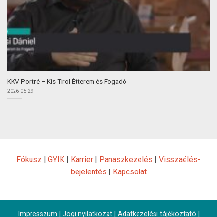
KKV Portré – Kis Tirol Étterem és Fogadó
2026-05-29
Fókusz
|
GYIK
|
Karrier
|
Panaszkezelés
|
Visszaélés-
bejelentés
|
Kapcsolat
Impresszum
|
Jogi nyilatkozat
|
Adatkezelési tájékoztató
|