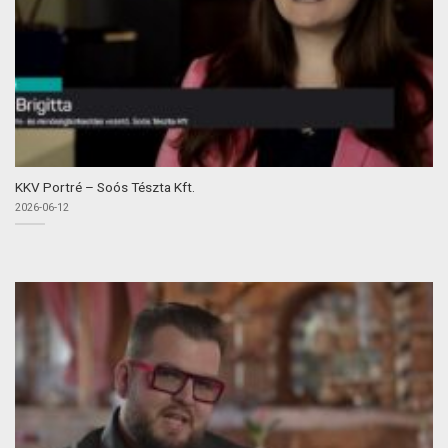
KKV Portré – Soós Tészta Kft.
2026-06-12