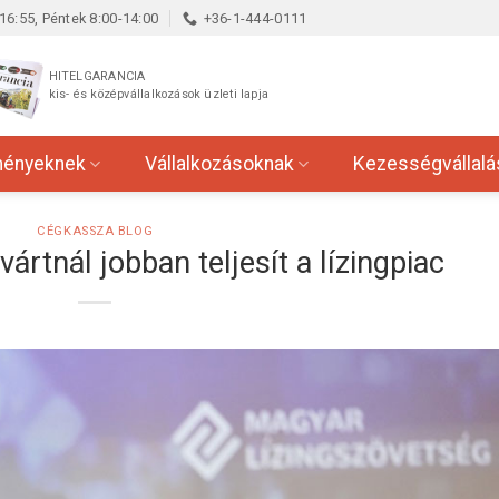
16:55, Péntek 8:00-14:00
+36-1-444-0111
HITELGARANCIA
kis- és középvállalkozások üzleti lapja
ményeknek
Vállalkozásoknak
Kezességvállalá
CÉGKASSZA BLOG
ártnál jobban teljesít a lízingpiac