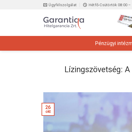
Skip
Ügyfélszolgálat
Hétfő-Csütörtök 08:00 – 
to
content
Pénzügyi intéz
Lízingszövetség: A v
26
okt