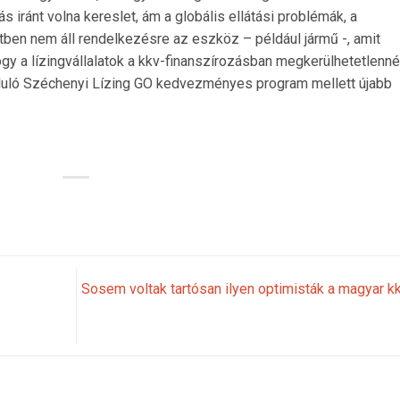
ás iránt volna kereslet, ám a globális ellátási problémák, a
tben nem áll rendelkezésre az eszköz – például jármű -, amit
gy a lízingvállalatok a kkv-finanszírozásban megkerülhetetlenné
nduló Széchenyi Lízing GO kedvezményes program mellett újabb
Sosem voltak tartósan ilyen optimisták a magyar k