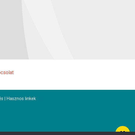
csolat
és
|
Hasznos linkek