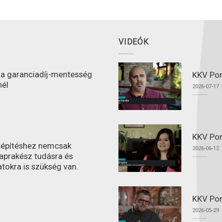
VIDEÓK
l a garanciadíj-mentesség
KKV Port
nél
2026-07-17
KKV Por
ásépítéshez nemcsak
2026-06-12
aprakész tudásra és
atokra is szükség van.
KKV Por
2026-05-29