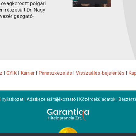
ovagkereszt polgári
n részesült Dr. Nagy
 vezérigazgató-
z
|
GYIK
|
Karrier
|
Panaszkezelés
|
Visszaélés-bejelentés
|
Kap
 nyilatkozat
|
Adatkezelési tájékoztató
|
Közérdekű adatok
|
Beszerz