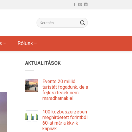
s
Rólunk
AKTUALITÁSOK
Évente 20 millió
turistát fogadunk, de a
fejlesztések nem
maradhatnak el
100 közbeszerzésen
meghirdetett forintból
60-at már a kkv-k
kapnak