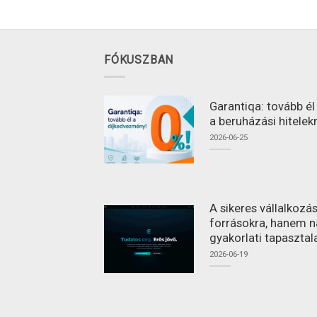
FÓKUSZBAN
Garantiqa: tovább é
a beruházási hitelek
2026-06-25
A sikeres vállalkoz
forrásokra, hanem n
gyakorlati tapasztal
2026-06-19