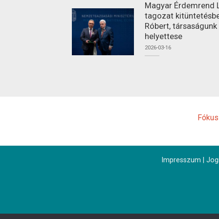
Magyar Érdemrend L
tagozat kitüntetésbe
Róbert, társaságunk
helyettese
2026-03-16
Fókus
Impresszum
|
Jogi