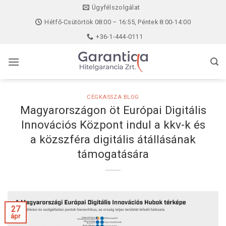
Skip
Ügyfélszolgálat
to
Hétfő-Csütörtök 08:00 – 16:55, Péntek 8:00-14:00
content
+36-1-444-0111
CÉGKASSZA BLOG
Magyarországon öt Európai Digitális
Innovációs Központ indul a kkv-k és
a közszféra digitális átállásának
támogatására
27
ápr