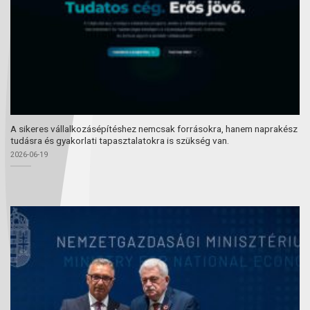
A sikeres vállalkozásépítéshez nemcsak forrásokra, hanem naprakész
tudásra és gyakorlati tapasztalatokra is szükség van.
2026-06-19