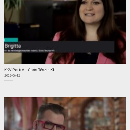
KKV Portré – Soós Tészta Kft.
2026-06-12