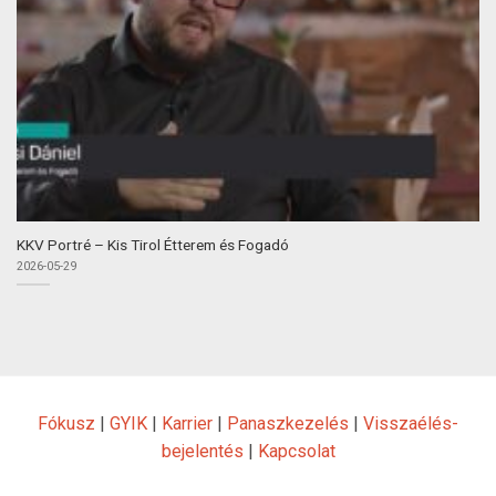
KKV Portré – Kis Tirol Étterem és Fogadó
2026-05-29
Fókusz
|
GYIK
|
Karrier
|
Panaszkezelés
|
Visszaélés-
bejelentés
|
Kapcsolat