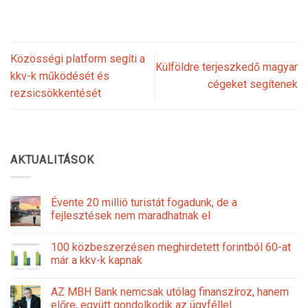
Közösségi platform segíti a
Külföldre terjeszkedő magyar
kkv-k működését és
cégeket segítenek
rezsicsökkentését
AKTUALITÁSOK
Évente 20 millió turistát fogadunk, de a
fejlesztések nem maradhatnak el
100 közbeszerzésen meghirdetett forintból 60-at
már a kkv-k kapnak
AZ MBH Bank nemcsak utólag finanszíroz, hanem
előre, együtt gondolkodik az ügyféllel