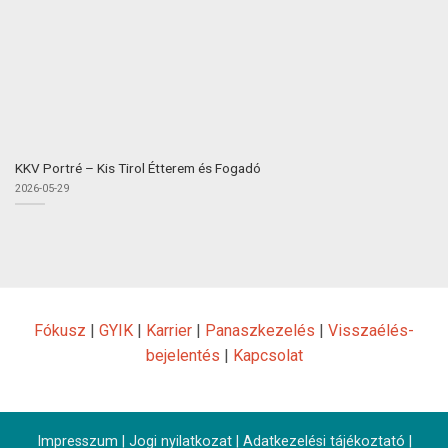
KKV Portré – Kis Tirol Étterem és Fogadó
2026-05-29
Fókusz
|
GYIK
|
Karrier
|
Panaszkezelés
|
Visszaélés-
bejelentés
|
Kapcsolat
Impresszum
|
Jogi nyilatkozat
|
Adatkezelési tájékoztató
|