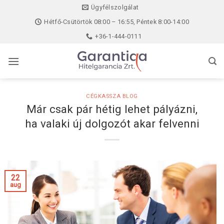
Skip
Ügyfélszolgálat
to
Hétfő-Csütörtök 08:00 – 16:55, Péntek 8:00-14:00
content
+36-1-444-0111
CÉGKASSZA BLOG
Már csak pár hétig lehet pályázni,
ha valaki új dolgozót akar felvenni
22
aug