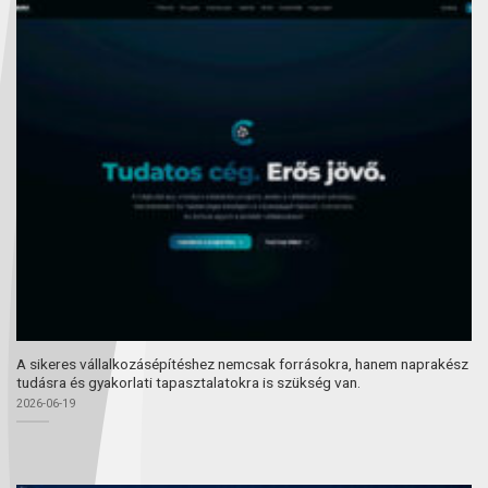
A sikeres vállalkozásépítéshez nemcsak forrásokra, hanem naprakész
tudásra és gyakorlati tapasztalatokra is szükség van.
2026-06-19