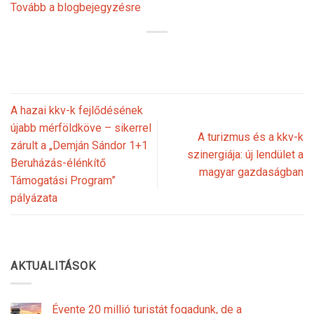
Tovább a blogbejegyzésre
A hazai kkv-k fejlődésének
újabb mérföldköve – sikerrel
A turizmus és a kkv-k
zárult a „Demján Sándor 1+1
szinergiája: új lendület a
Beruházás-élénkítő
magyar gazdaságban
Támogatási Program”
pályázata
AKTUALITÁSOK
Évente 20 millió turistát fogadunk, de a