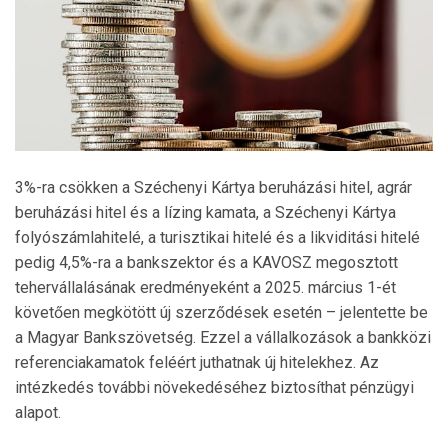
3%-ra csökken a Széchenyi Kártya beruházási hitel, agrár
beruházási hitel és a lízing kamata, a Széchenyi Kártya
folyószámlahitelé, a turisztikai hitelé és a likviditási hitelé
pedig 4,5%-ra a bankszektor és a KAVOSZ megosztott
tehervállalásának eredményeként a 2025. március 1-ét
követően megkötött új szerződések esetén – jelentette be
a Magyar Bankszövetség. Ezzel a vállalkozások a bankközi
referenciakamatok feléért juthatnak új hitelekhez. Az
intézkedés további növekedéséhez biztosíthat pénzügyi
alapot.