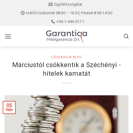
Skip
Ügyfélszolgálat
to
Hétfő-Csütörtök 08:00 – 16:55, Péntek 8:00-14:00
content
+36-1-444-0111
CÉGKASSZA BLOG
Márciustól csökkentik a Széchényi -
hitelek kamatát
05
febr