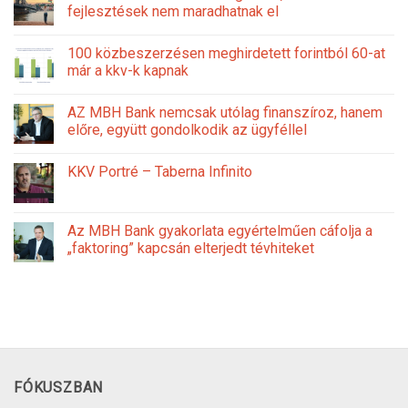
fejlesztések nem maradhatnak el
100 közbeszerzésen meghirdetett forintból 60-at
már a kkv-k kapnak
AZ MBH Bank nemcsak utólag finanszíroz, hanem
előre, együtt gondolkodik az ügyféllel
KKV Portré – Taberna Infinito
Az MBH Bank gyakorlata egyértelműen cáfolja a
„faktoring” kapcsán elterjedt tévhiteket
FÓKUSZBAN