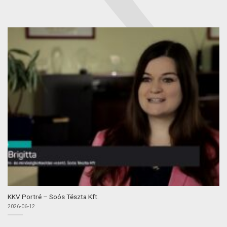
KKV Portré – Soós Tészta Kft.
2026-06-12