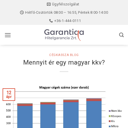
Skip
Ügyfélszolgálat
to
Hétfő-Csütörtök 08:00 – 16:55, Péntek 8:00-14:00
content
+36-1-444-0111
CÉGKASSZA BLOG
Mennyit ér egy magyar kkv?
12
ápr