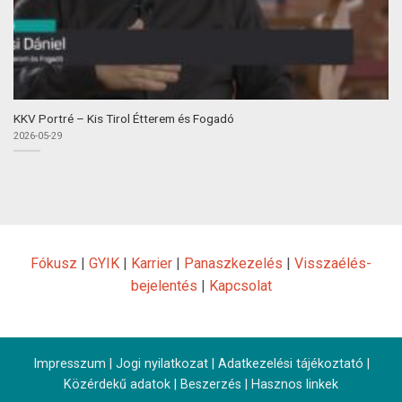
KKV Portré – Kis Tirol Étterem és Fogadó
2026-05-29
Fókusz
|
GYIK
|
Karrier
|
Panaszkezelés
|
Visszaélés-
bejelentés
|
Kapcsolat
Impresszum
|
Jogi nyilatkozat
|
Adatkezelési tájékoztató
|
Közérdekű adatok
|
Beszerzés
|
Hasznos linkek