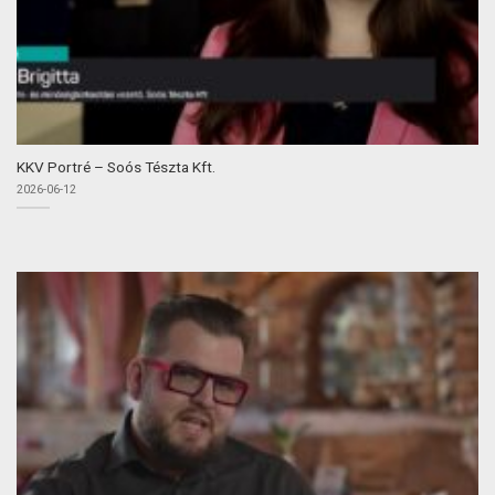
KKV Portré – Soós Tészta Kft.
2026-06-12