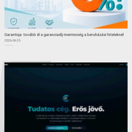
Garantiqa: tovább él a garanciadíj-mentesség a beruházási hiteleknél
2026-06-25