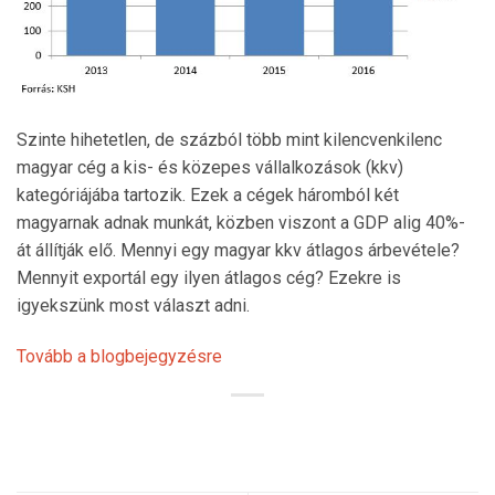
Szinte hihetetlen, de százból több mint kilencvenkilenc
magyar cég a kis- és közepes vállalkozások (kkv)
kategóriájába tartozik. Ezek a cégek háromból két
magyarnak adnak munkát, közben viszont a GDP alig 40%-
át állítják elő. Mennyi egy magyar kkv átlagos árbevétele?
Mennyit exportál egy ilyen átlagos cég? Ezekre is
igyekszünk most választ adni.
Tovább a blogbejegyzésre