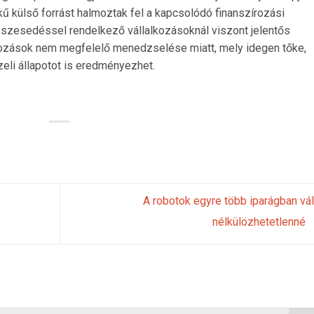
 külső forrást halmoztak fel a kapcsolódó finanszírozási
észesedéssel rendelkező vállalkozásoknál viszont jelentős
tozások nem megfelelő menedzselése miatt, mely idegen tőke,
li állapotot is eredményezhet.
A robotok egyre több iparágban vá
B
nélkülözhetetlenné