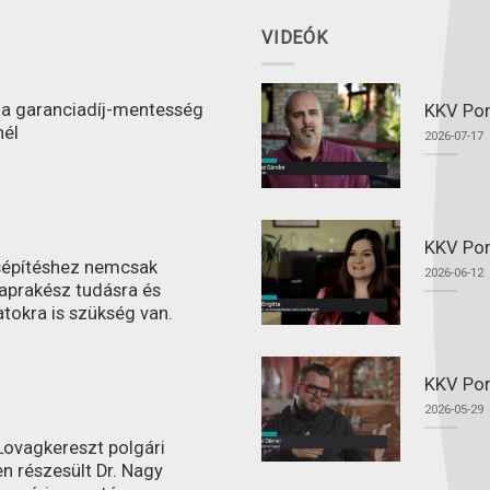
VIDEÓK
l a garanciadíj-mentesség
KKV Port
nél
2026-07-17
KKV Por
ásépítéshez nemcsak
2026-06-12
aprakész tudásra és
atokra is szükség van.
KKV Por
2026-05-29
ovagkereszt polgári
n részesült Dr. Nagy