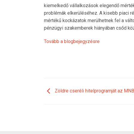
kiemelkedő vállalkozások elegendő mértékű
problémák elkerüléséhez. A kisebb piaci r
mértékű kockázatok merülhetnek fel a vál
pénzügyi szakemberek hiányában csőd köze
Tovább a blogbejegyzésre
Zöldre cseréli hitelprogramját az MN