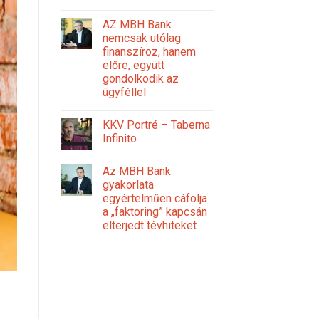
AZ MBH Bank
nemcsak utólag
finanszíroz, hanem
előre, együtt
gondolkodik az
ügyféllel
KKV Portré – Taberna
Infinito
Az MBH Bank
gyakorlata
egyértelműen cáfolja
a „faktoring” kapcsán
elterjedt tévhiteket