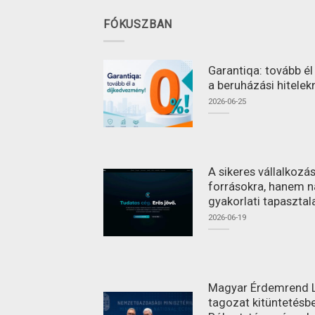
FÓKUSZBAN
Garantiqa: tovább é
a beruházási hitelek
2026-06-25
A sikeres vállalkoz
forrásokra, hanem n
gyakorlati tapasztal
2026-06-19
Magyar Érdemrend L
tagozat kitüntetésbe