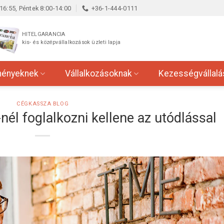
16:55, Péntek 8:00-14:00
+36-1-444-0111
HITELGARANCIA
kis- és középvállalkozások üzleti lapja
ményeknek
Vállalkozásoknak
Kezességvállalá
CÉGKASSZA BLOG
él foglalkozni kellene az utódlással