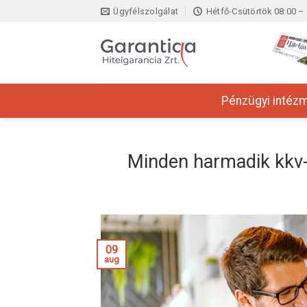
Skip
Ügyfélszolgálat
Hétfő-Csütörtök 08:00 – 
to
content
Pénzügyi intéz
Minden harmadik kkv-n
09
aug