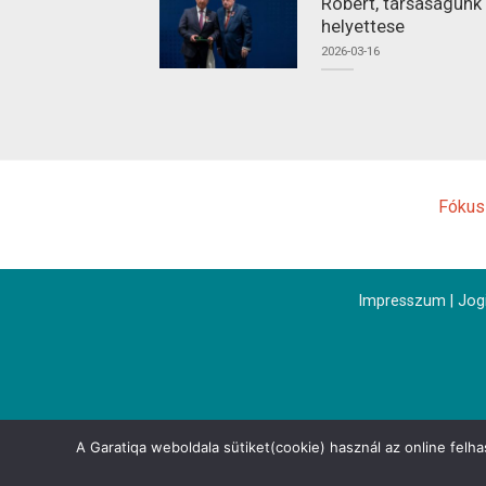
Róbert, társaságunk
helyettese
2026-03-16
Fókus
Impresszum
|
Jogi
A Garatiqa weboldala sütiket(cookie) használ az online felh