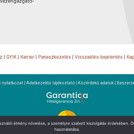
 vezérigazgató-
z
|
GYIK
|
Karrier
|
Panaszkezelés
|
Visszaélés-bejelentés
|
Kap
 nyilatkozat
|
Adatkezelési tájékoztató
|
Közérdekű adatok
|
Beszerz
asználói élmény növelése, a személyre szabott kiszolgálás érdekében. Ön
használatába.