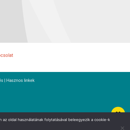
csolat
és
|
Hasznos linkek
 az oldal használatának folytatásával beleegyezik a cookie-k