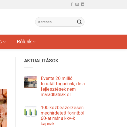
s
Rólunk
AKTUALITÁSOK
Évente 20 millió
turistát fogadunk, de a
fejlesztések nem
maradhatnak el
100 közbeszerzésen
meghirdetett forintból
60-at már a kkv-k
kapnak