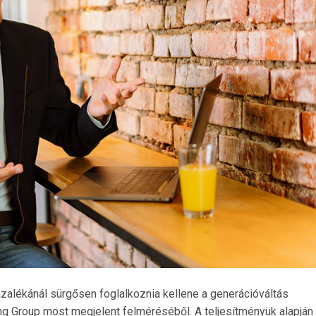
ázalékánál sürgősen foglalkoznia kellene a generációváltás
ng Group most megjelent felméréséből. A teljesítményük alapján