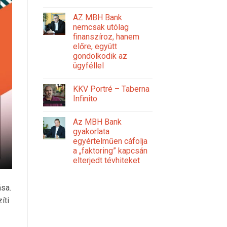
AZ MBH Bank
nemcsak utólag
finanszíroz, hanem
előre, együtt
gondolkodik az
ügyféllel
KKV Portré – Taberna
Infinito
Az MBH Bank
gyakorlata
egyértelműen cáfolja
a „faktoring” kapcsán
elterjedt tévhiteket
sa.
íti