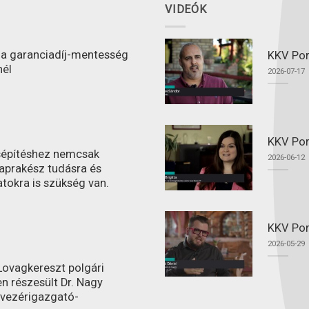
VIDEÓK
l a garanciadíj-mentesség
KKV Port
nél
2026-07-17
KKV Por
ásépítéshez nemcsak
2026-06-12
aprakész tudásra és
atokra is szükség van.
KKV Por
2026-05-29
ovagkereszt polgári
n részesült Dr. Nagy
 vezérigazgató-