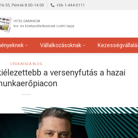
16:55, Péntek 8:00-14:00
+36-1-444-0111
HITELGARANCIA
kis- és középvállalkozások üzleti lapja
ményeknek
Vállalkozásoknak
Kezességvállalá
CÉGKASSZA BLOG
iélezettebb a versenyfutás a hazai
unkaerőpiacon