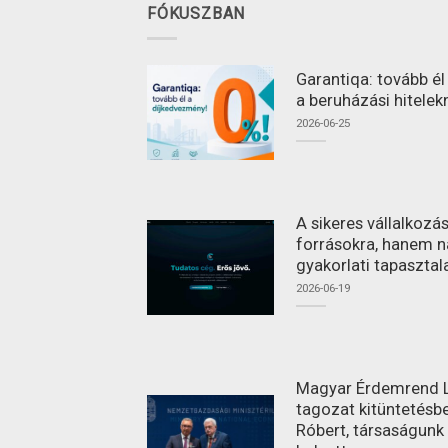
FÓKUSZBAN
Garantiqa: tovább é
a beruházási hitelek
2026-06-25
A sikeres vállalkoz
forrásokra, hanem n
gyakorlati tapasztal
2026-06-19
Magyar Érdemrend L
tagozat kitüntetésbe
Róbert, társaságunk