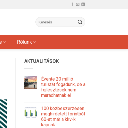
s
Rólunk
AKTUALITÁSOK
Évente 20 millió
turistát fogadunk, de a
fejlesztések nem
maradhatnak el
100 közbeszerzésen
meghirdetett forintból
60-at már a kkv-k
kapnak