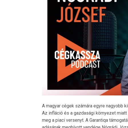
A magyar cégek számára egyre nagyobb ki
Az infláció és a gazdasági környezet miat
meg a piaci versenyt. A Garantiqa támoga
adásának meghívott vendége Nógrádi Józse