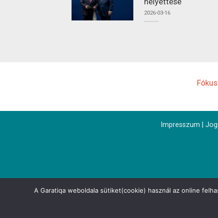
helyettese
2026-03-16
Fókus
Impresszum
|
Jogi
A Garatiqa weboldala sütiket(cookie) használ az online felh