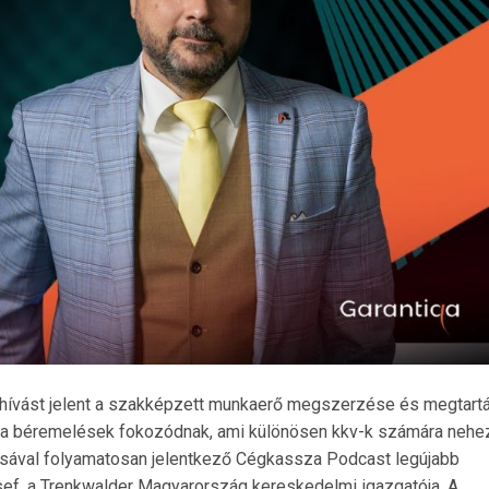
hívást jelent a szakképzett munkaerő megszerzése és megtartá
t a béremelések fokozódnak, ami különösen kkv-k számára nehez
tásával folyamatosan jelentkező Cégkassza Podcast legújabb
f, a Trenkwalder Magyarország kereskedelmi igazgatója. A