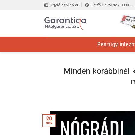
Skip
Ügyfélszolgálat
Hétfő-Csütörtök 08:00 – 
to
content
Pénzügyi intéz
Minden korábbinál k
m
20
nov