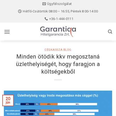
Skip
Ügyfélszolgálat
to
Hétfő-Csütörtök 08:00 – 16:55, Péntek 8:00-14:00
content
+36-1-444-0111
CÉGKASSZA BLOG
Minden ötödik kkv megosztaná
üzlethelyiségét, hogy faragjon a
költségekből
20
jún