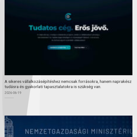
A sikeres vállalkozásépítéshez nemcsak forrásokra, hanem naprakész
tudásra és gyakorlati tapasztalatokra is szükség van.
2026-06-19