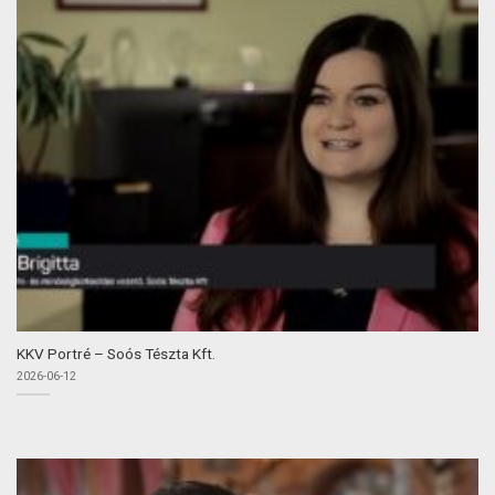
KKV Portré – Soós Tészta Kft.
2026-06-12