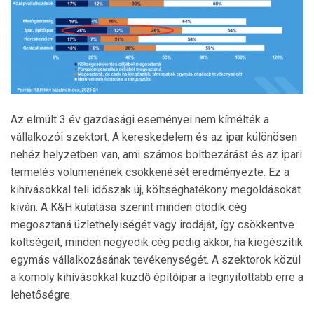
Az elmúlt 3 év gazdasági eseményei nem kímélték a
vállalkozói szektort. A kereskedelem és az ipar különösen
nehéz helyzetben van, ami számos boltbezárást és az ipari
termelés volumenének csökkenését eredményezte. Ez a
kihívásokkal teli időszak új, költséghatékony megoldásokat
kíván. A K&H kutatása szerint minden ötödik cég
megosztaná üzlethelyiségét vagy irodáját, így csökkentve
költségeit, minden negyedik cég pedig akkor, ha kiegészítik
egymás vállalkozásának tevékenységét. A szektorok közül
a komoly kihívásokkal küzdő építőipar a legnyitottabb erre a
lehetőségre.