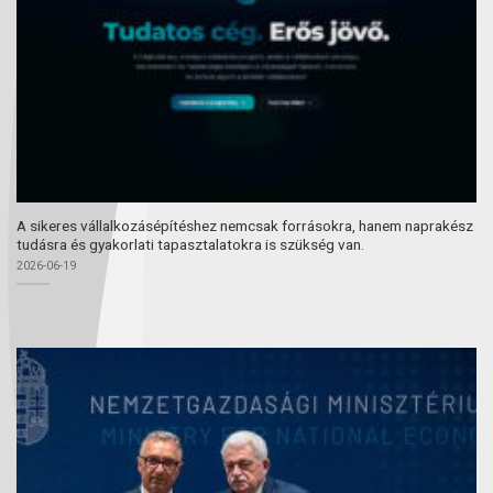
A sikeres vállalkozásépítéshez nemcsak forrásokra, hanem naprakész
tudásra és gyakorlati tapasztalatokra is szükség van.
2026-06-19