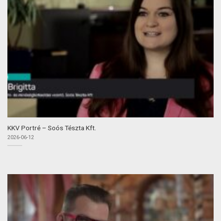
KKV Portré – Soós Tészta Kft.
2026-06-12