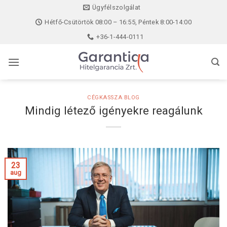
Skip
Ügyfélszolgálat
to
Hétfő-Csütörtök 08:00 – 16:55, Péntek 8:00-14:00
content
+36-1-444-0111
CÉGKASSZA BLOG
Mindig létező igényekre reagálunk
23
aug