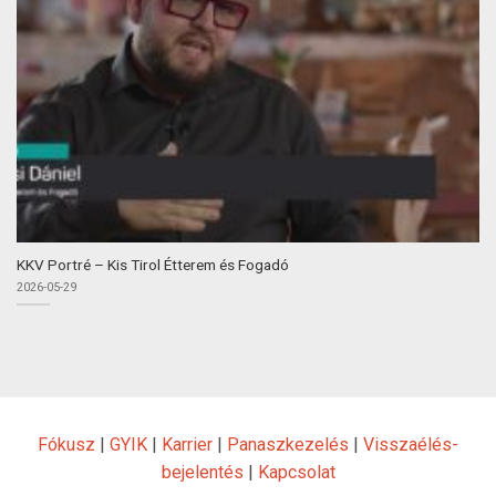
KKV Portré – Kis Tirol Étterem és Fogadó
2026-05-29
Fókusz
|
GYIK
|
Karrier
|
Panaszkezelés
|
Visszaélés-
bejelentés
|
Kapcsolat