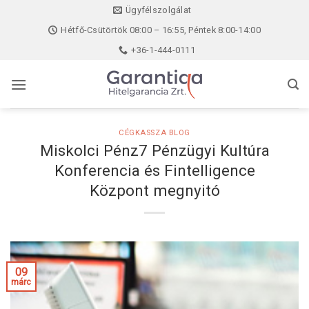
Skip
Ügyfélszolgálat
to
Hétfő-Csütörtök 08:00 – 16:55, Péntek 8:00-14:00
content
+36-1-444-0111
CÉGKASSZA BLOG
Miskolci Pénz7 Pénzügyi Kultúra
Konferencia és Fintelligence
Központ megnyitó
09
márc