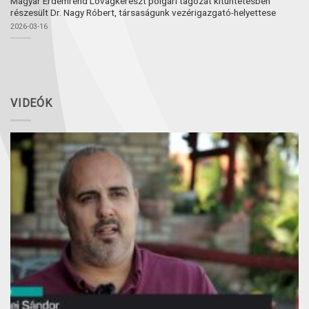
Magyar Érdemrend Lovagkereszt polgári tagozat kitüntetésben
részesült Dr. Nagy Róbert, társaságunk vezérigazgató-helyettese
2026-03-16
VIDEÓK