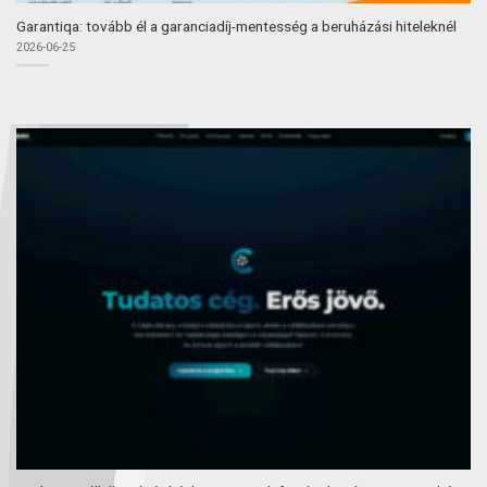
Garantiqa: tovább él a garanciadíj-mentesség a beruházási hiteleknél
2026-06-25