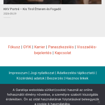
KKV Portré – Kis Tirol Étterem és Fogadó
2026-05-29
Fókusz
|
GYIK
|
Karrier
|
Panaszkezelés
|
Visszaélés-
bejelentés
|
Kapcsolat
Impresszum
|
Jogi nyilatkozat
|
Adatkezelési tájékoztató
|
Közérdekű adatok
|
Beszerzés
|
Hasznos linkek
A Garatiqa weboldala sütiket(cookie) használ az online
felhasználói élmény növelése, a személyre szabott kiszolgálás
érdekében. Ön az oldal használatának folytatásával beleegyezik
a cookie-k használatába.