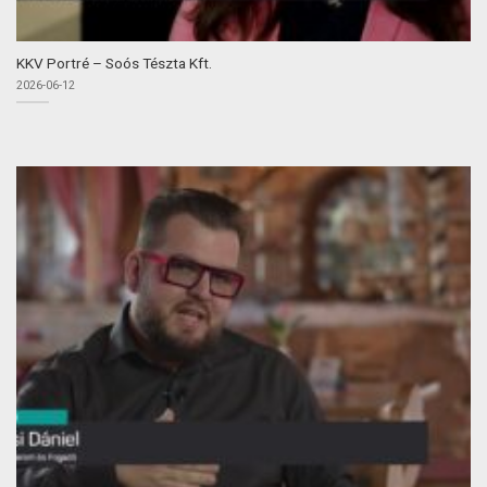
KKV Portré – Soós Tészta Kft.
2026-06-12