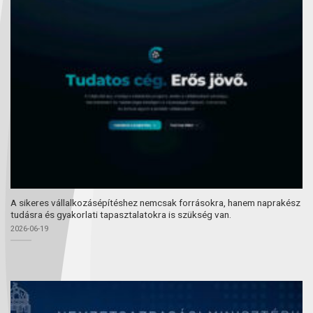
A sikeres vállalkozásépítéshez nemcsak forrásokra, hanem naprakész
tudásra és gyakorlati tapasztalatokra is szükség van.
2026-06-19