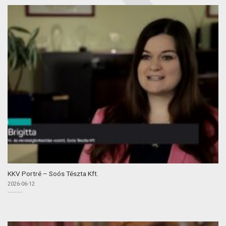
KKV Portré – Soós Tészta Kft.
2026-06-12