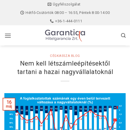
Skip
Ügyfélszolgálat
to
Hétfő-Csütörtök 08:00 – 16:55, Péntek 8:00-14:00
content
+36-1-444-0111
CÉGKASSZA BLOG
Nem kell létszámleépítésektől
tartani a hazai nagyvállalatoknál
16
máj