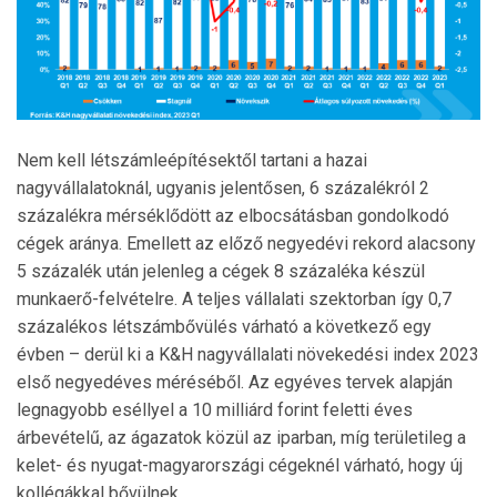
Nem kell létszámleépítésektől tartani a hazai
nagyvállalatoknál, ugyanis jelentősen, 6 százalékról 2
százalékra mérséklődött az elbocsátásban gondolkodó
cégek aránya. Emellett az előző negyedévi rekord alacsony
5 százalék után jelenleg a cégek 8 százaléka készül
munkaerő-felvételre. A teljes vállalati szektorban így 0,7
százalékos létszámbővülés várható a következő egy
évben – derül ki a K&H nagyvállalati növekedési index 2023
első negyedéves méréséből. Az egyéves tervek alapján
legnagyobb eséllyel a 10 milliárd forint feletti éves
árbevételű, az ágazatok közül az iparban, míg területileg a
kelet- és nyugat-magyarországi cégeknél várható, hogy új
kollégákkal bővülnek.