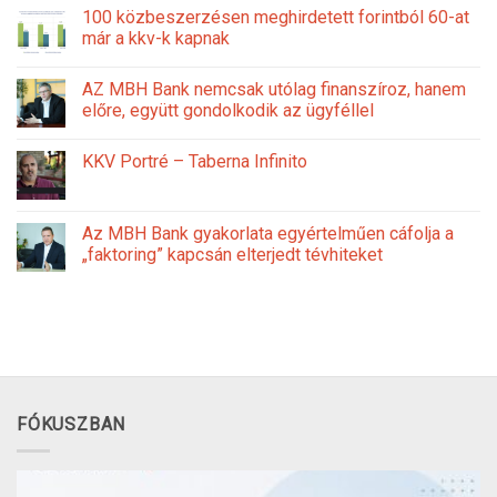
100 közbeszerzésen meghirdetett forintból 60-at
már a kkv-k kapnak
AZ MBH Bank nemcsak utólag finanszíroz, hanem
előre, együtt gondolkodik az ügyféllel
KKV Portré – Taberna Infinito
Az MBH Bank gyakorlata egyértelműen cáfolja a
„faktoring” kapcsán elterjedt tévhiteket
FÓKUSZBAN