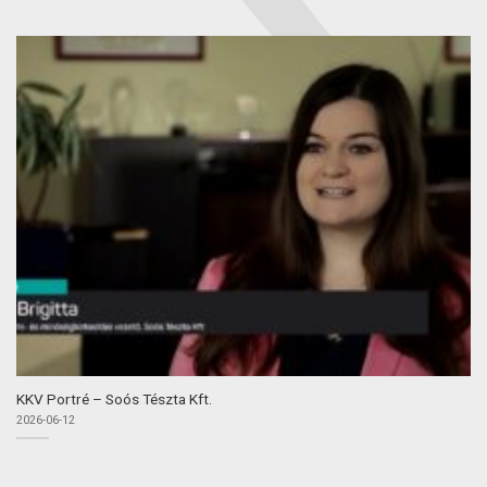
KKV Portré – Soós Tészta Kft.
2026-06-12