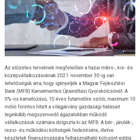
Az előzetes terveknek megfelelően a hazai mikro-, kis- és
középvállalkozásoknak 2021. november 30-ig van
lehetőségük arra, hogy igényeljék a Magyar Fejlesztési
Bank (MFB) Kamatmentes Újraindítási Gyorskölcsönét. A
0%-os kamatozású, 10 éves futamidőre szóló, maximum 10
millió forintos hitelt a világjárvány gazdasági hatásait
leginkább megszenvedő ágazatokban működő
vállalkozások számára dolgozta ki az MFB. A bér-, járulék-,
rezsi- és működési költségek fedezésére, illetve
készletek finanszírozására felhasználható kölcsönt eddig