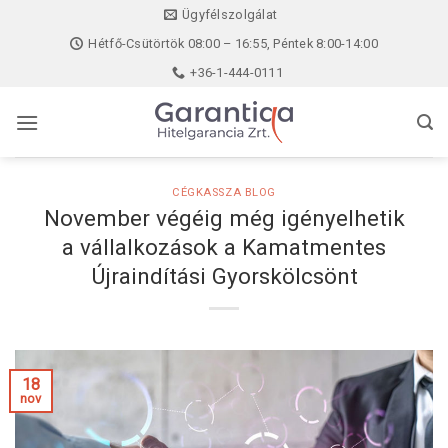
Skip
Ügyfélszolgálat
to
Hétfő-Csütörtök 08:00 – 16:55, Péntek 8:00-14:00
content
+36-1-444-0111
CÉGKASSZA BLOG
November végéig még igényelhetik
a vállalkozások a Kamatmentes
Újraindítási Gyorskölcsönt
18
nov