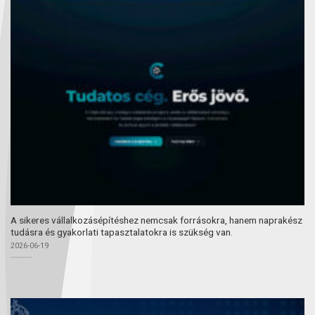
A sikeres vállalkozásépítéshez nemcsak forrásokra, hanem naprakész
tudásra és gyakorlati tapasztalatokra is szükség van.
2026-06-19