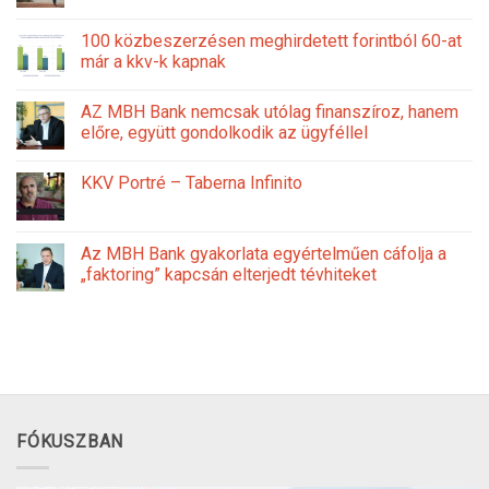
100 közbeszerzésen meghirdetett forintból 60-at
már a kkv-k kapnak
AZ MBH Bank nemcsak utólag finanszíroz, hanem
előre, együtt gondolkodik az ügyféllel
KKV Portré – Taberna Infinito
Az MBH Bank gyakorlata egyértelműen cáfolja a
„faktoring” kapcsán elterjedt tévhiteket
FÓKUSZBAN