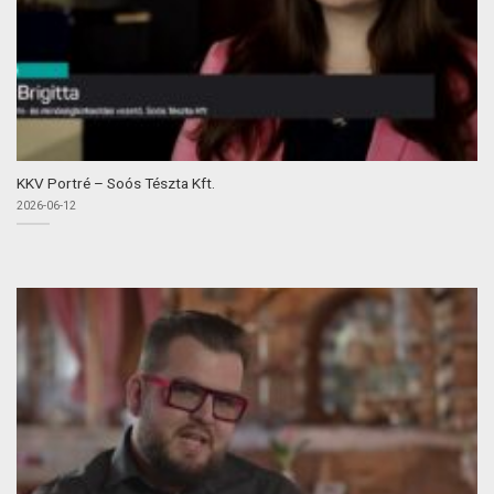
KKV Portré – Soós Tészta Kft.
2026-06-12