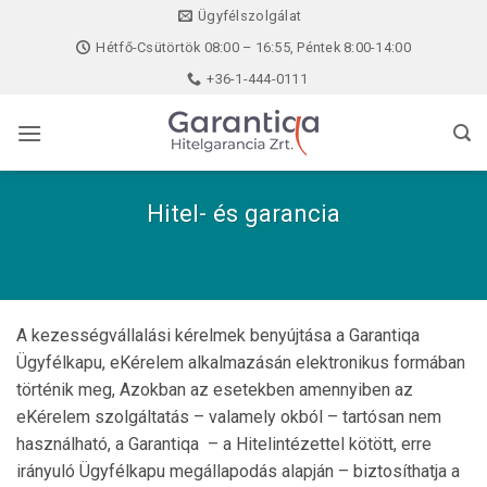
Skip
Ügyfélszolgálat
to
Hétfő-Csütörtök 08:00 – 16:55, Péntek 8:00-14:00
content
+36-1-444-0111
Hitel- és garancia
A kezességvállalási kérelmek benyújtása a Garantiqa
Ügyfélkapu, eKérelem alkalmazásán elektronikus formában
történik meg, Azokban az esetekben amennyiben az
eKérelem szolgáltatás – valamely okból – tartósan nem
használható, a Garantiqa – a Hitelintézettel kötött, erre
irányuló Ügyfélkapu megállapodás alapján – biztosíthatja a