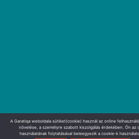
A Garatiqa weboldala sütiket(cookie) használ az online felhasznál
növelése, a személyre szabott kiszolgálás érdekében. Ön az o
használatának folytatásával beleegyezik a cookie-k használat