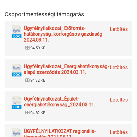
Csoportmentességi támogatás
Ügyfélnyilatkozat_Erőforrás-
Letöltés
hatákonyság_körforgásos gazdaság
2024.03.11.
94.59 KB
Ügyfélnyilatkozat_Energiahetékonyság-
Letöltés
alapú szerződés 2024.03.11.
94.32 KB
Ügyfélnyilatkozat_Épület-
Letöltés
energiahetékonyság_2024.03.11.
94.82 KB
ÜGYFÉLNYILATKOZAT regionális-
Letöltés