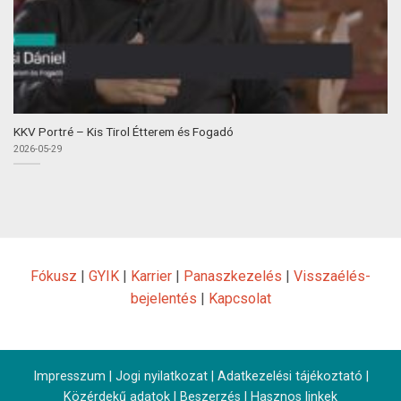
KKV Portré – Kis Tirol Étterem és Fogadó
2026-05-29
Fókusz
|
GYIK
|
Karrier
|
Panaszkezelés
|
Visszaélés-
bejelentés
|
Kapcsolat
Impresszum
|
Jogi nyilatkozat
|
Adatkezelési tájékoztató
|
Közérdekű adatok
|
Beszerzés
|
Hasznos linkek