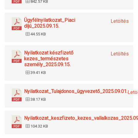
842.57 KB
Ügyfélnyilatkozat_Piaci
Letöltés
díjú_2025.09.15.
44.55 KB
Nyilatkozat készfizető
Letöltés
kezes_természetes
személy_2025.09.15.
39.41 KB
Nyilatkozat_Tulajdonos_ügyvezető_2025.09.01.
Letö
38.17 KB
Nyilatkozat_keszfizeto_kezes_vallalkozas_2025.09
104.32 KB