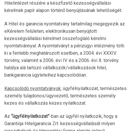
Hitelintézet részére a készfizető kezességvállalási
kérelmek papír alapon történő benyújtásának lehetőségét.
A Hitel és garancia nyomtatvány tartalmilag megegyezik az
eKérelem felületen, elektronikusan benyújtott
kezességvállalási kérelmet összefoglaló kérelmi
nyomtatvánnyal. A nyomtatványt a pénzügyi intézmény tölti
ki a fentebb meghatározott esetben, a 2004. évi XXXIV.
törvény, valamint a 2006. évi IV. és a 2006. évi X. törvény
hatálya alá tartozó vállalkozók/vállalkozások hitel,
bankgarancia ügyleteihez kapcsolódóan.
Kapcsolódó nyomtatványok:
ügyfélnyilatkozat, természetes
személy tulajdonos/ügyvezető, természetes személy
kezes és vállalkozás kezes nyilatkozat.
Az
“ügyfélnyilatkozat”
-ban az ügyfél nyilatkozik, hogy a
Garantiqa Hitelgarancia Zrt. kezességvállalását milyen
jogszabályok és támogatási forma alapján igényli.