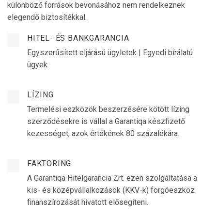
különböző források bevonásához nem rendelkeznek
elegendő biztosítékkal.
HITEL- ÉS BANKGARANCIA
Egyszerűsített eljárású ügyletek | Egyedi bírálatú
ügyek
LÍZING
Termelési eszközök beszerzésére kötött lízing
szerződésekre is vállal a Garantiqa készfizető
kezességet, azok értékének 80 százalékára.
FAKTORING
A Garantiqa Hitelgarancia Zrt. ezen szolgáltatása a
kis- és középvállalkozások (KKV-k) forgóeszköz
finanszírozását hivatott elősegíteni.