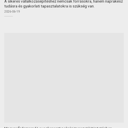
A sikeres vállalkozásépítéshez nemcsak forrásokra, hanem naprakész
tudásra és gyakorlati tapasztalatokra is szükség van.
2026-06-19