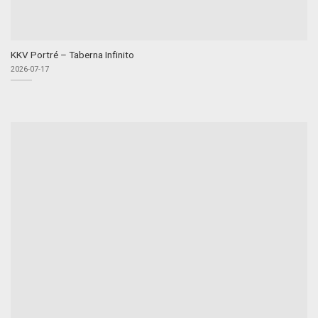
KKV Portré – Taberna Infinito
2026-07-17