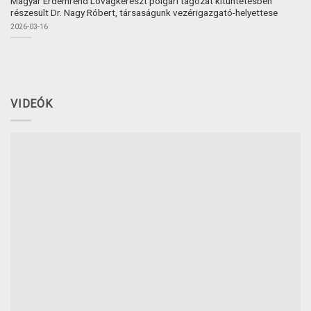
Magyar Érdemrend Lovagkereszt polgári tagozat kitüntetésben
részesült Dr. Nagy Róbert, társaságunk vezérigazgató-helyettese
2026-03-16
VIDEÓK