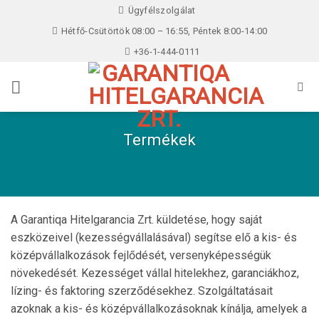
Skip
Ügyfélszolgálat
to
Hétfő-Csütörtök 08:00 – 16:55, Péntek 8:00-14:00
content
+36-1-444-0111
Termékek
A Garantiqa Hitelgarancia Zrt. küldetése, hogy saját
eszközeivel (kezességvállalásával) segítse elő a kis- és
középvállalkozások fejlődését, versenyképességük
növekedését. Kezességet vállal hitelekhez, garanciákhoz,
lízing- és faktoring szerződésekhez. Szolgáltatásait
azoknak a kis- és középvállalkozásoknak kínálja, amelyek a