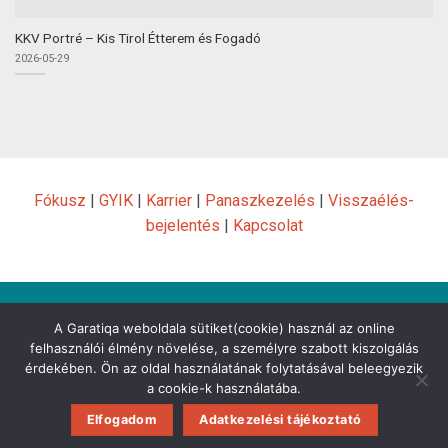
KKV Portré – Kis Tirol Étterem és Fogadó
2026-05-29
Fókusz
|
GYIK
|
Karrier
|
Panaszkezelés
|
Visszaélés-
bejelentés
|
Kapcsolat
Impresszum
|
Jogi nyilatkozat
|
Adatkezelési tájékoztató
|
A Garatiqa weboldala sütiket(cookie) használ az online
Közérdekű adatok
|
Beszerzés
|
Hasznos linkek
felhasználói élmény növelése, a személyre szabott kiszolgálás
érdekében. Ön az oldal használatának folytatásával beleegyezik
a cookie-k használatába.
Elfogadom
Adatkezelési tájékoztató
Copyright 2026 ©
Garantiqa Hitelgarancia Zrt.