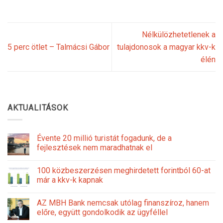
Nélkülözhetetlenek a
5 perc ötlet – Talmácsi Gábor
tulajdonosok a magyar kkv-k
élén
AKTUALITÁSOK
Évente 20 millió turistát fogadunk, de a
fejlesztések nem maradhatnak el
100 közbeszerzésen meghirdetett forintból 60-at
már a kkv-k kapnak
AZ MBH Bank nemcsak utólag finanszíroz, hanem
előre, együtt gondolkodik az ügyféllel