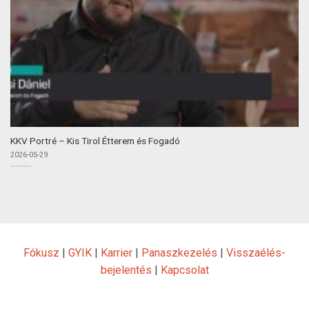
KKV Portré – Kis Tirol Étterem és Fogadó
2026-05-29
Fókusz
|
GYIK
|
Karrier
|
Panaszkezelés
|
Visszaélés-
bejelentés
|
Kapcsolat