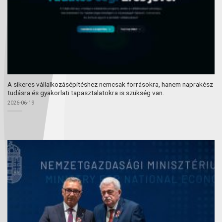
A sikeres vállalkozásépítéshez nemcsak forrásokra, hanem naprakész
tudásra és gyakorlati tapasztalatokra is szükség van.
2026-06-19