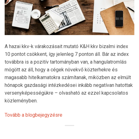
A hazai kkv-k várakozásait mutató K&H kkv bizalmi index
10 pontot csökkent, így jelenleg 7 ponton áll. Bár az index
továbbra is a pozitív tartományban van, a hangulatromlás
mögött az áll, hogy a cégek növekvő közterhekre és
magasabb hitelkamatokra számítanak, miközben az elmúlt
hónapok gazdasági intézkedései inkább negatívan hatottak
versenyképességükre – olvasható az ezzel kapcsolatos
közleményben.
Tovább a blogbejegyzésre