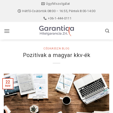
Skip
Ügyfélszolgálat
to
Hétfő-Csütörtök 08:00 – 16:55, Péntek 8:00-14:00
content
+36-1-444-0111
CÉGKASSZA BLOG
Pozitívak a magyar kkv-ék
22
nov