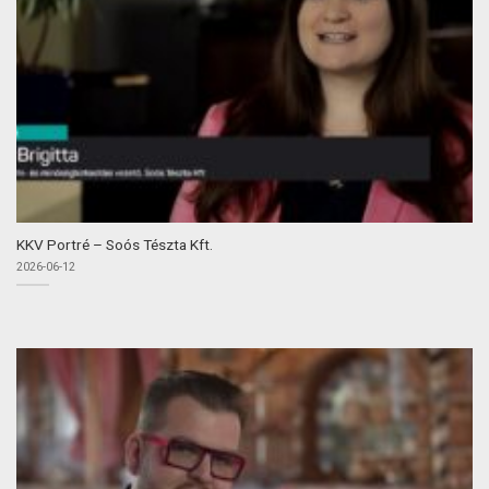
KKV Portré – Soós Tészta Kft.
2026-06-12