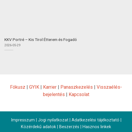
KKV Portré – Kis Tirol Étterem és Fogadó
2026-05-29
Fókusz
|
GYIK
|
Karrier
|
Panaszkezelés
|
Visszaélés-
bejelentés
|
Kapcsolat
Impresszum
|
Jogi nyilatkozat
|
Adatkezelési tájékoztató
|
Közérdekű adatok
|
Beszerzés
|
Hasznos linkek