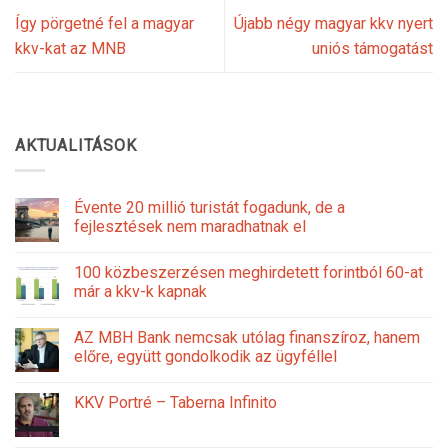
Így pörgetné fel a magyar
Újabb négy magyar kkv nyert
kkv-kat az MNB
uniós támogatást
AKTUALITÁSOK
Évente 20 millió turistát fogadunk, de a
fejlesztések nem maradhatnak el
100 közbeszerzésen meghirdetett forintból 60-at
már a kkv-k kapnak
AZ MBH Bank nemcsak utólag finanszíroz, hanem
előre, együtt gondolkodik az ügyféllel
KKV Portré – Taberna Infinito