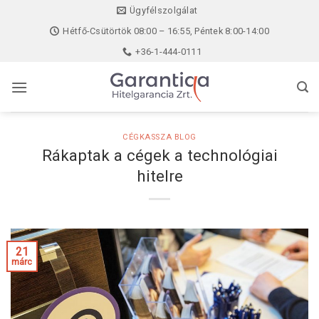
Skip
Ügyfélszolgálat
to
Hétfő-Csütörtök 08:00 – 16:55, Péntek 8:00-14:00
content
+36-1-444-0111
CÉGKASSZA BLOG
Rákaptak a cégek a technológiai
hitelre
21
márc