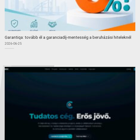
Garantiqa: tovább él a garanciadíj-mentesség a beruházási hiteleknél
2026-06-25