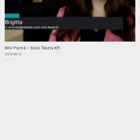
KKV Portré – Soós Tészta Kft.
2026-06-12