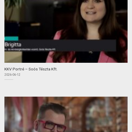
KKV Portré – Soós Tészta Kft.
2026-06-12