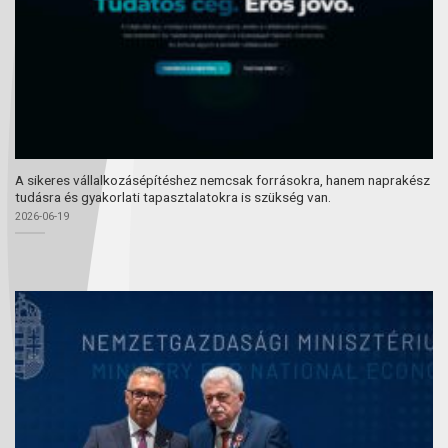
A sikeres vállalkozásépítéshez nemcsak forrásokra, hanem naprakész
tudásra és gyakorlati tapasztalatokra is szükség van.
2026-06-19