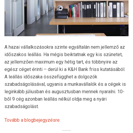
A hazai vállalkozásokra szinte egyáltalán nem jellemző az
időszakos leállás. Ha mégis beiktatnak egy kis szünetet,
az jellemzően maximum egy hétig tart, és többnyire az
egész céget érinti – derül ki a K&H Bank friss kutatásából.
A leállás időszaka összefügghet a dolgozók
szabadságolásával, ugyanis a munkavállalók és a cégek is
leginkább júliusban és augusztusban mennek nyaralni. 10-
ből 9 cég azonban leállás nélkül oldja meg a nyári
szabadságolást.
Tovább a blogbejegyzésre