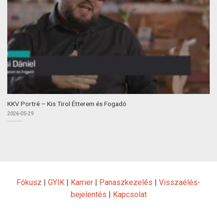
KKV Portré – Kis Tirol Étterem és Fogadó
2026-05-29
Fókusz
|
GYIK
|
Karrier
|
Panaszkezelés
|
Visszaélés-
bejelentés
|
Kapcsolat