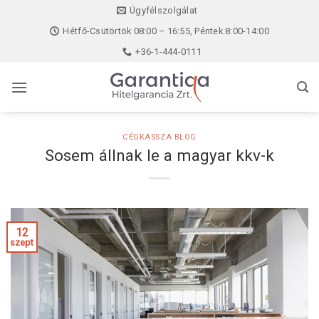
Skip
Ügyfélszolgálat
to
Hétfő-Csütörtök 08:00 – 16:55, Péntek 8:00-14:00
content
+36-1-444-0111
CÉGKASSZA BLOG
Sosem állnak le a magyar kkv-k
12
szept