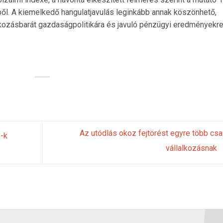
ből. A kiemelkedő hangulatjavulás leginkább annak köszönhető,
lkozásbarát gazdaságpolitikára és javuló pénzügyi eredményekr
Az utódlás okoz fejtörést egyre több csa
-k
vállalkozásnak