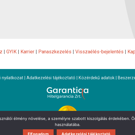
z
|
GYIK
|
Karrier
|
Panaszkezelés
|
Visszaélés-bejelentés
|
Kap
 nyilatkozat
|
Adatkezelési tájékoztató
|
Közérdekű adatok
|
Beszerz
asználói élmény növelése, a személyre szabott kiszolgálás érdekében. Ön
használatába.
Elfogadom
Adatkezelési tájékoztató