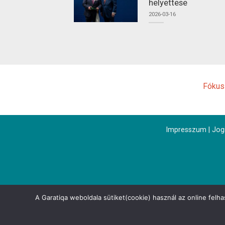
helyettese
2026-03-16
Fókus
Impresszum
|
Jogi
A Garatiqa weboldala sütiket(cookie) használ az online felh