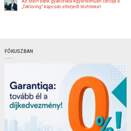
Az MBH Bank gyakorlata egyértelműen cáfolja a
„faktoring” kapcsán elterjedt tévhiteket
FÓKUSZBAN