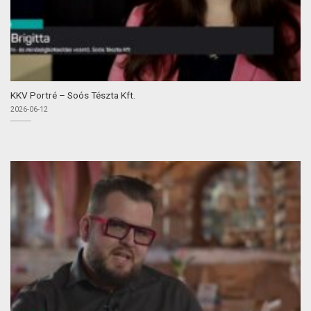
KKV Portré – Soós Tészta Kft.
2026-06-12