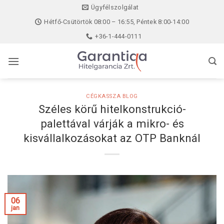
Skip
Ügyfélszolgálat
to
Hétfő-Csütörtök 08:00 – 16:55, Péntek 8:00-14:00
content
+36-1-444-0111
CÉGKASSZA BLOG
Széles körű hitelkonstrukció-
palettával várják a mikro- és
kisvállalkozásokat az OTP Banknál
06
jan