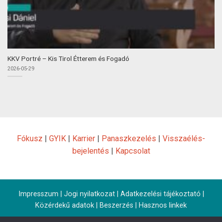
KKV Portré – Kis Tirol Étterem és Fogadó
2026-05-29
Fókusz
|
GYIK
|
Karrier
|
Panaszkezelés
|
Visszaélés-
bejelentés
|
Kapcsolat
Impresszum
|
Jogi nyilatkozat
|
Adatkezelési tájékoztató
|
Közérdekű adatok
|
Beszerzés
|
Hasznos linkek