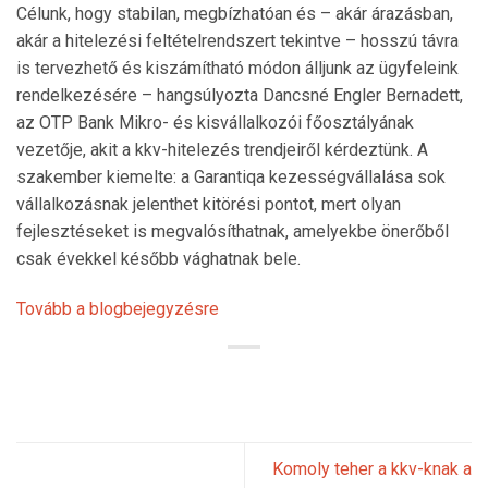
Célunk, hogy stabilan, megbízhatóan és – akár árazásban,
akár a hitelezési feltételrendszert tekintve – hosszú távra
is tervezhető és kiszámítható módon álljunk az ügyfeleink
rendelkezésére – hangsúlyozta Dancsné Engler Bernadett,
az OTP Bank Mikro- és kisvállalkozói főosztályának
vezetője, akit a kkv-hitelezés trendjeiről kérdeztünk. A
szakember kiemelte: a Garantiqa kezességvállalása sok
vállalkozásnak jelenthet kitörési pontot, mert olyan
fejlesztéseket is megvalósíthatnak, amelyekbe önerőből
csak évekkel később vághatnak bele.
Tovább a blogbejegyzésre
Komoly teher a kkv-knak a