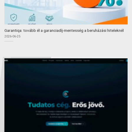
Garantiqa: tovább él a garanciadíj-mentesség a beruházási hiteleknél
2026-06-25