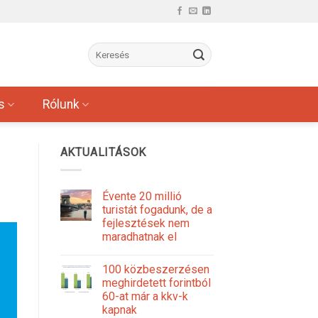
s
Rólunk
AKTUALITÁSOK
Évente 20 millió
turistát fogadunk, de a
fejlesztések nem
maradhatnak el
100 közbeszerzésen
meghirdetett forintból
60-at már a kkv-k
kapnak