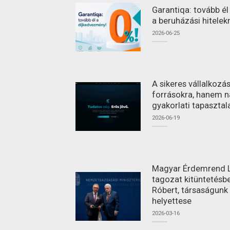
Garantiqa: tovább é
a beruházási hitelek
2026-06-25
A sikeres vállalkoz
forrásokra, hanem n
gyakorlati tapasztal
2026-06-19
Magyar Érdemrend L
tagozat kitüntetésbe
Róbert, társaságunk
helyettese
2026-03-16