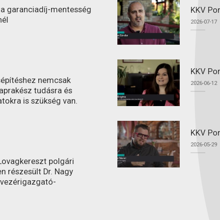
l a garanciadíj-mentesség
KKV Port
nél
2026-07-17
KKV Por
ásépítéshez nemcsak
2026-06-12
aprakész tudásra és
atokra is szükség van.
KKV Por
2026-05-29
ovagkereszt polgári
n részesült Dr. Nagy
 vezérigazgató-