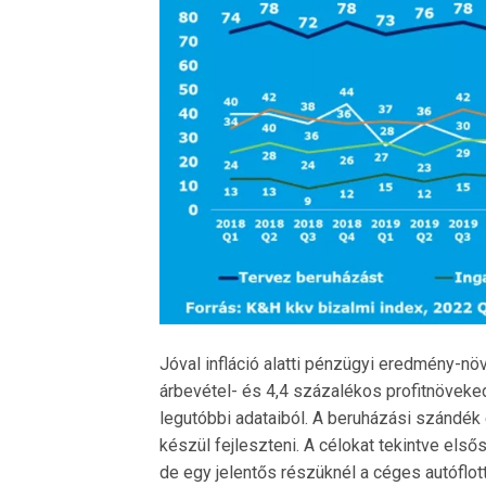
Jóval infláció alatti pénzügyi eredmény-n
árbevétel- és 4,4 százalékos profitnöveked
legutóbbi adataiból. A beruházási szándék 
készül fejleszteni. A célokat tekintve els
de egy jelentős részüknél a céges autóflot