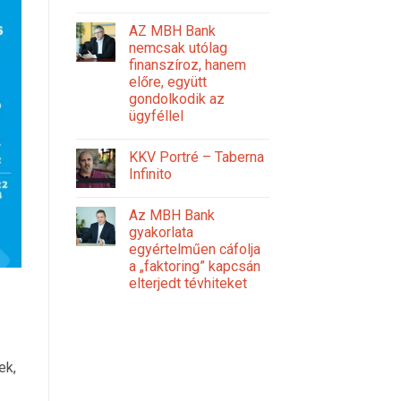
AZ MBH Bank
nemcsak utólag
finanszíroz, hanem
előre, együtt
gondolkodik az
ügyféllel
KKV Portré – Taberna
Infinito
Az MBH Bank
gyakorlata
egyértelműen cáfolja
a „faktoring” kapcsán
elterjedt tévhiteket
ek,