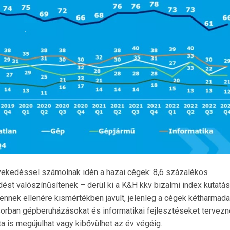
övekedéssel számolnak idén a hazai cégek: 8,6 százalékos
ést valószínűsítenek – derül ki a K&H kkv bizalmi index kutatás
ennek ellenére kismértékben javult, jelenleg a cégek kétharmada
ősorban gépberuházásokat és informatikai fejlesztéseket tervezn
ta is megújulhat vagy kibővülhet az év végéig.