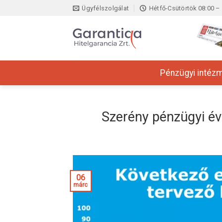
Skip
Ügyfélszolgálat
Hétfő-Csütörtök 08:00 – 
to
content
Pénzügyi intéz
Szerény pénzügyi év
06
márc