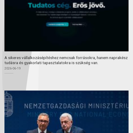
A sikeres vállalkozásépítéshez nemcsak forrásokra, hanem naprakész
tudásra és gyakorlati tapasztalatokra is szükség van.
2026-06-19