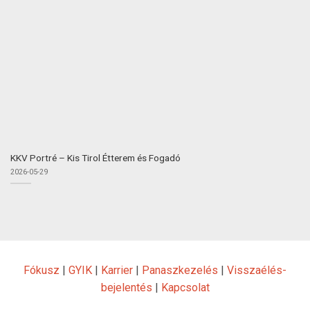
KKV Portré – Kis Tirol Étterem és Fogadó
2026-05-29
Fókusz
|
GYIK
|
Karrier
|
Panaszkezelés
|
Visszaélés-
bejelentés
|
Kapcsolat