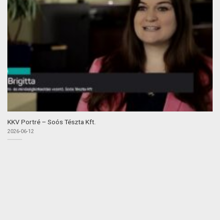
KKV Portré – Soós Tészta Kft.
2026-06-12