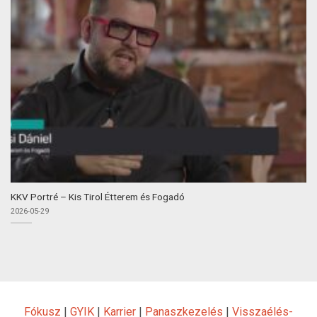
KKV Portré – Kis Tirol Étterem és Fogadó
2026-05-29
Fókusz
|
GYIK
|
Karrier
|
Panaszkezelés
|
Visszaélés-