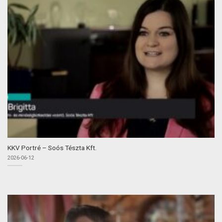
KKV Portré – Soós Tészta Kft.
2026-06-12