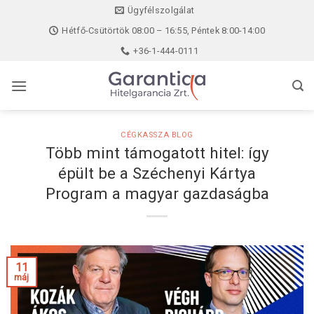
Skip
Ügyfélszolgálat
to
Hétfő-Csütörtök 08:00 – 16:55, Péntek 8:00-14:00
content
+36-1-444-0111
CÉGKASSZA BLOG
Több mint támogatott hitel: így
épült be a Széchenyi Kártya
Program a magyar gazdaságba
11
máj