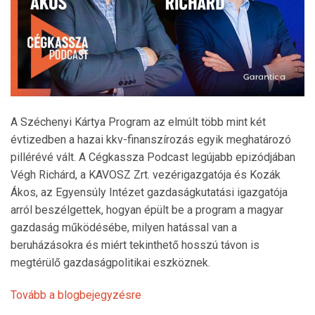
A Széchenyi Kártya Program az elmúlt több mint két
évtizedben a hazai kkv-finanszírozás egyik meghatározó
pillérévé vált. A Cégkassza Podcast legújabb epizódjában
Végh Richárd, a KAVOSZ Zrt. vezérigazgatója és Kozák
Ákos, az Egyensúly Intézet gazdaságkutatási igazgatója
arról beszélgettek, hogyan épült be a program a magyar
gazdaság működésébe, milyen hatással van a
beruházásokra és miért tekinthető hosszú távon is
megtérülő gazdaságpolitikai eszköznek.
Tovább a blogbejegyzésre