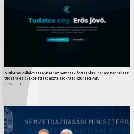
A sikeres vállalkozásépítéshez nemcsak forrásokra, hanem naprakész
tudásra és gyakorlati tapasztalatokra is szükség van.
2026-06-19