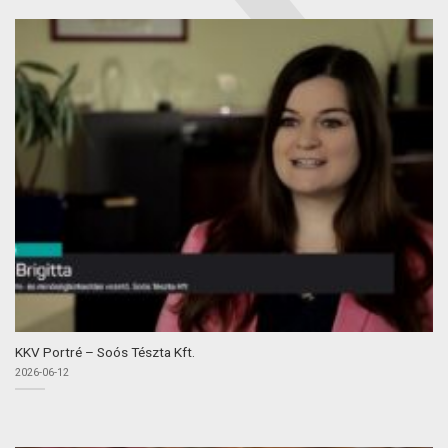
KKV Portré – Soós Tészta Kft.
2026-06-12