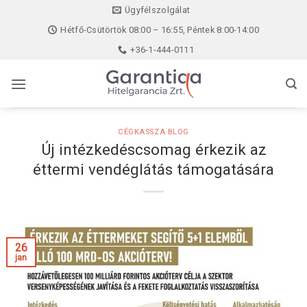
Skip
Ügyfélszolgálat
to
Hétfő-Csütörtök 08:00 – 16:55, Péntek 8:00-14:00
content
+36-1-444-0111
CÉGKASSZA BLOG
Új intézkedéscsomag érkezik az
éttermi vendéglátás támogatására
26
jan