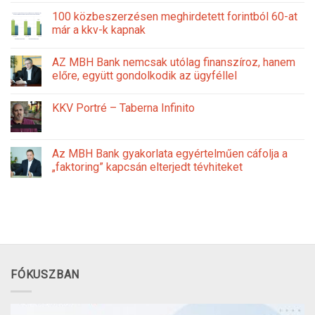
100 közbeszerzésen meghirdetett forintból 60-at
már a kkv-k kapnak
AZ MBH Bank nemcsak utólag finanszíroz, hanem
előre, együtt gondolkodik az ügyféllel
KKV Portré – Taberna Infinito
Az MBH Bank gyakorlata egyértelműen cáfolja a
„faktoring” kapcsán elterjedt tévhiteket
FÓKUSZBAN