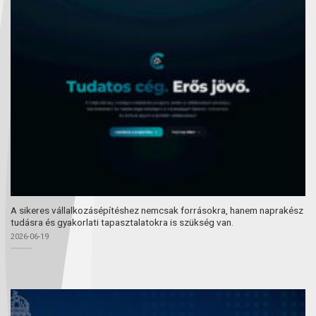
A sikeres vállalkozásépítéshez nemcsak forrásokra, hanem naprakész
tudásra és gyakorlati tapasztalatokra is szükség van.
2026-06-19