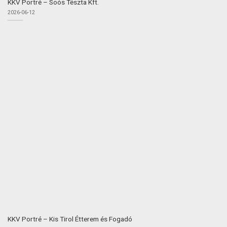
KKV Portré – Soós Tészta Kft.
2026-06-12
KKV Portré – Kis Tirol Étterem és Fogadó