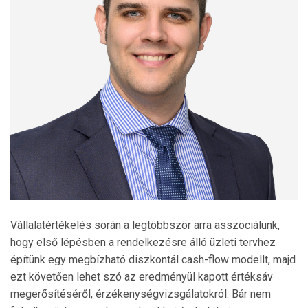
Vállalatértékelés során a legtöbbször arra asszociálunk,
hogy első lépésben a rendelkezésre álló üzleti tervhez
építünk egy megbízható diszkontál cash-flow modellt, majd
ezt követően lehet szó az eredményül kapott értéksáv
megerősítéséről, érzékenységvizsgálatokról. Bár nem