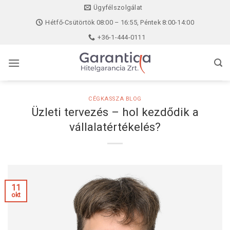
Skip
Ügyfélszolgálat
to
Hétfő-Csütörtök 08:00 – 16:55, Péntek 8:00-14:00
content
+36-1-444-0111
CÉGKASSZA BLOG
Üzleti tervezés – hol kezdődik a
vállalatértékelés?
11
okt