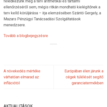
feledkezünk meg a terv aritmetikai és tartalmi
ellenőrzéséről sem, mégis ritkán mondható kielégítőnek a
terv kellő körüljárása – írja elemzésében Szántó Gergely, a
Mazars Pénzügyi Tanácsadási Szolgáltatások
menedzsere.
Tovább a blogbejegyzésre
A növekedés mértéke
Európában élen járunk a
várhatóan elmarad az
cégek túlélését segítő
inflációtól
garanciatermékben
AKTUALITÁSOK