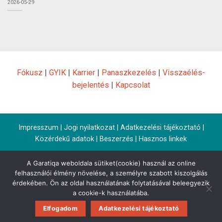
2026-05-29
Fókusz
|
GYIK
|
Karrier
|
Panaszkezelés
|
Visszaélés-
bejelentés
|
Kapcsolat
Impresszum
|
Jogi nyilatkozat
|
Adatkezelési tájékoztató
|
Közérdekű adatok
|
Beszerzés
|
Hasznos linkek
A Garatiqa weboldala sütiket(cookie) használ az online
felhasználói élmény növelése, a személyre szabott kiszolgálás
érdekében. Ön az oldal használatának folytatásával beleegyezik
a cookie-k használatába.
Elfogadom
Adatkezelési tájékoztató
Copyright 2026 ©
Garantiqa Hitelgarancia Zrt.