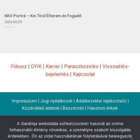
KKV Portré – Kis Tirol Étterem és Fogadó
2026-05-29
Fókusz
|
GYIK
|
Karrier
|
Panaszkezelés
|
Visszaélés-
bejelentés
|
Kapcsolat
Impresszum
|
Jogi nyilatkozat
|
Adatkezelési tájékoztató
|
Közérdekű adatok
|
Beszerzés
|
Hasznos linkek
A Garatiqa weboldala sütiket(cookie) használ az online
felhasználói élmény növelése, a személyre szabott kiszolgálás
érdekében. Ön az oldal használatának folytatásával beleegyezik