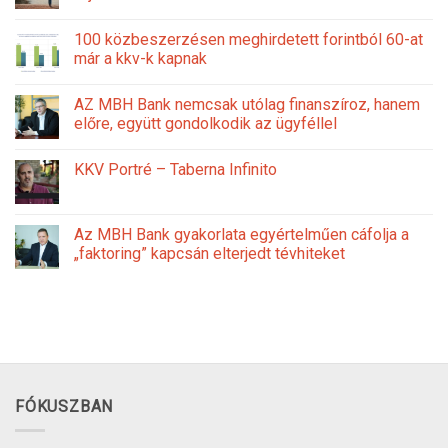
100 közbeszerzésen meghirdetett forintból 60-at
már a kkv-k kapnak
AZ MBH Bank nemcsak utólag finanszíroz, hanem
előre, együtt gondolkodik az ügyféllel
KKV Portré – Taberna Infinito
Az MBH Bank gyakorlata egyértelműen cáfolja a
„faktoring” kapcsán elterjedt tévhiteket
FÓKUSZBAN