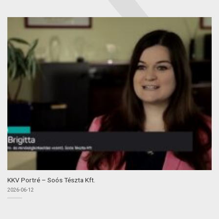
KKV Portré – Soós Tészta Kft.
2026-06-12