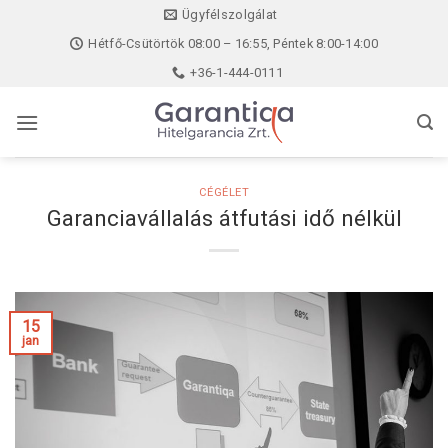
Skip
Ügyfélszolgálat
to
Hétfő-Csütörtök 08:00 – 16:55, Péntek 8:00-14:00
content
+36-1-444-0111
CÉGÉLET
Garanciavállalás átfutási idő nélkül
15
jan