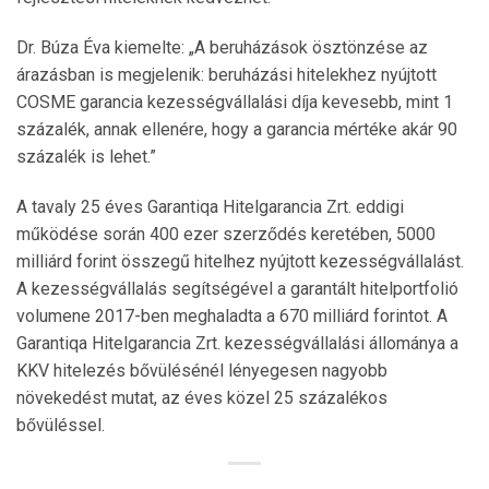
Dr. Búza Éva kiemelte: „A beruházások ösztönzése az
árazásban is megjelenik: beruházási hitelekhez nyújtott
COSME garancia kezességvállalási díja kevesebb, mint 1
százalék, annak ellenére, hogy a garancia mértéke akár 90
százalék is lehet.”
A tavaly 25 éves Garantiqa Hitelgarancia Zrt. eddigi
működése során 400 ezer szerződés keretében, 5000
milliárd forint összegű hitelhez nyújtott kezességvállalást.
A kezességvállalás segítségével a garantált hitelportfolió
volumene 2017-ben meghaladta a 670 milliárd forintot. A
Garantiqa Hitelgarancia Zrt. kezességvállalási állománya a
KKV hitelezés bővülésénél lényegesen nagyobb
növekedést mutat, az éves közel 25 százalékos
bővüléssel.