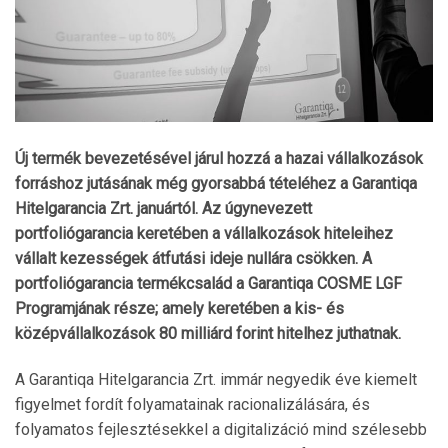
Új termék bevezetésével járul hozzá a hazai vállalkozások
forráshoz jutásának még gyorsabbá tételéhez a Garantiqa
Hitelgarancia Zrt. januártól. Az úgynevezett
portfoliógarancia keretében a vállalkozások hiteleihez
vállalt kezességek átfutási ideje nullára csökken.
A
portfoliógarancia termékcsalád a Garantiqa COSME LGF
Programjának része; amely keretében a kis- és
középvállalkozások 80 milliárd forint hitelhez juthatnak.
A Garantiqa Hitelgarancia Zrt. immár negyedik éve kiemelt
figyelmet fordít folyamatainak racionalizálására, és
folyamatos fejlesztésekkel a digitalizáció mind szélesebb