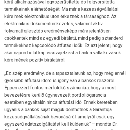
körű alkalmazásával egyszerűsítette és felgyorsította
termékeinek elérhetőségét. Ma már a kezességvállalási
kérelmek elektronikus úton érkeznek a társasághoz. Az
elektronikus dokumentumkezelés, valamint aktív
folyamatfejlesztés eredményeképp mára jelentősen
csökkentek mind az egyedi bírálatú, mind pedig sztenderd
termékekhez kapcsolódó átfutási idők. Ez azt jelenti, hogy
akár napon belül kap visszajelzést a bank a vállalkozások
kérelmének pozitív bírálatáról.
„Ez szép eredmény, de a tapasztalatunk az, hogy még ennél
gyorsabb átfutási időre is igény van a bankok részéről.
Éppen ezért fontos mérföldkő számunkra, hogy a most
bevezetésre kerülő úgynevezett portfoliógarancia
esetében egyáltalán nincs átfutási idő. Ennek keretében
ugyanis a bankok saját maguk dönthetnek a Garantiqa
kezességvállalásának bevonásáról, amelyről csak egy
egyszerű adatszolgáltatást kell küldeniük” – mondta Dr.