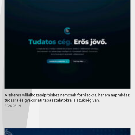
A sikeres vállalkozásépítéshez nemcsak forrásokra, hanem naprakész
tudásra és gyakorlati tapasztalatokra is szükség van.
2026-06-19