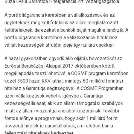
Búza Éva a Garantiqa Hitelgarancia Zrt. vezérigazgatója.
A portfoliógarancia keretében a vállalkozásnak és az
ügyleteknek meg kell felelniük az előre meghatározott
feltételeknek, de ezeket a bankok saját maguk ellenőrzik. A
portfoliógarancia keretében a vállalkozások hiteleihez
vállalt kezességek átfutási ideje így nullára csökken.
A hazai gyakorlatban egyedülálló eljárás bevezetését az
Európai Beruházási Alappal 2017 októberében kötött
megállapodás teszi lehetővé: a COSME program keretében
közel 3500 hazai KKV juthat, mintegy 80 milliárd forintnyi
hitelhez a Garantiqa segítségével. A COSME Programban
azon vállalkozások vehetik igénybe a Garantiqa
kezességvállalását, akik az állami támogatási szabályok
miatt az állami viszontgaranciából kiszorulnak. További
fontos előnye a programnak, hogy akár 1 milliárd forint
összegű hitelek is garantálhatóak, ami elsősorban a
fejlesztési hiteleknek kedvezhet.