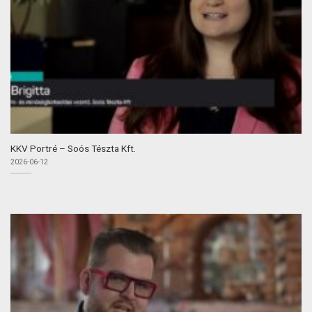
KKV Portré – Soós Tészta Kft.
2026-06-12