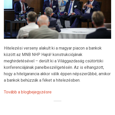
Hitelezési verseny alakult ki a magyar piacon a bankok
között az MNB NHP Hajrá! konstrukciójának
meghirdetésével – derült ki a Világgazdaság csütörtöki
konferenciájának panelbeszélgetésén. Az is elhangzott,
hogy a hitelgarancia akkor válik éppen népszerűbbé, amikor
a bankok behúzzák a féket a hitelezésben.
Tovább a blogbejegyzésre