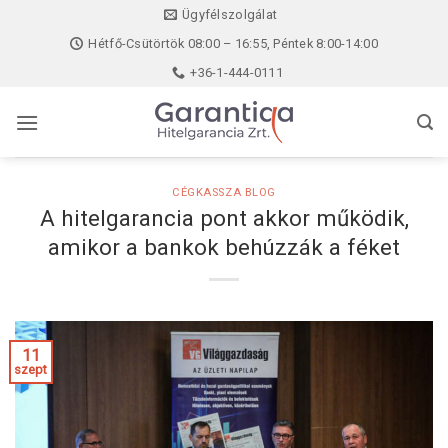
Skip
Ügyfélszolgálat
to
Hétfő-Csütörtök 08:00 – 16:55, Péntek 8:00-14:00
content
+36-1-444-0111
CÉGKASSZA BLOG
A hitelgarancia pont akkor működik,
amikor a bankok behúzzák a féket
11
szept