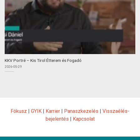
KKV Portré – Kis Tirol Étterem és Fogadó
2026-05-29
Fókusz
|
GYIK
|
Karrier
|
Panaszkezelés
|
Visszaélés-
bejelentés
|
Kapcsolat